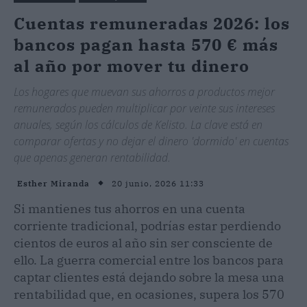
Cuentas remuneradas 2026: los
bancos pagan hasta 570 € más
al año por mover tu dinero
Los hogares que muevan sus ahorros a productos mejor
remunerados pueden multiplicar por veinte sus intereses
anuales, según los cálculos de Kelisto. La clave está en
comparar ofertas y no dejar el dinero 'dormido' en cuentas
que apenas generan rentabilidad.
20 junio, 2026 11:33
Esther Miranda
Si mantienes tus ahorros en una cuenta
corriente tradicional, podrías estar perdiendo
cientos de euros al año sin ser consciente de
ello. La guerra comercial entre los bancos para
captar clientes está dejando sobre la mesa una
rentabilidad que, en ocasiones, supera los 570