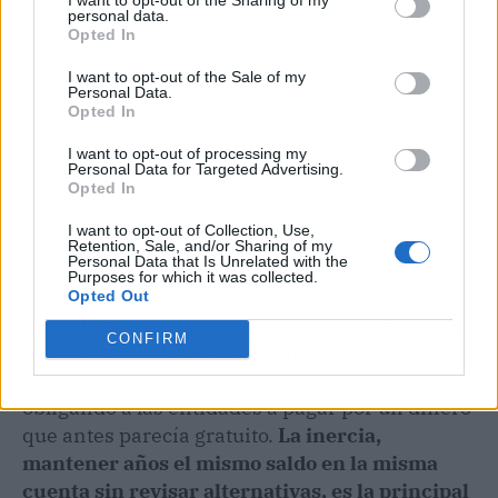
personal data.
Opted In
I want to opt-out of the Sale of my
Personal Data.
Opted In
I want to opt-out of processing my
Personal Data for Targeted Advertising.
Opted In
I want to opt-out of Collection, Use,
Retention, Sale, and/or Sharing of my
Personal Data that Is Unrelated with the
Purposes for which it was collected.
Opted Out
El análisis concluye que el ahorro ha dejado de
CONFIRM
ser un producto pasivo. La entrada de actores
digitales y la presión competitiva están
obligando a las entidades a pagar por un dinero
que antes parecía gratuito.
La inercia,
mantener años el mismo saldo en la misma
cuenta sin revisar alternativas, es la principal