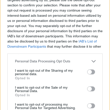
Hype-O-Meter
section to confirm your selection. Please note that after your
opt-out request is processed you may continue seeing
interest-based ads based on personal information utilized by
Nivel de hype: 6,5/10.
La integración de Claude
us or personal information disclosed to third parties prior to
y Gemini en Unreal Engine 6 es técnicamente
your opt-out. You may separately opt-out of the further
impecable y facilita el desarrollo, pero el
disclosure of your personal information by third parties on the
rechazo de estudios emblemáticos y la
IAB’s list of downstream participants. This information may
desconfianza de los jugadores rebajan la euforia
also be disclosed by us to third parties on the
IAB’s List of
Downstream Participants
that may further disclose it to other
inicial. Si Epic no afina el mensaje y ofrece
third parties.
transparencia, el plugin puede quedarse en un
experimento de laboratorio sin aplicación real.
Personal Data Processing Opt Outs
I want to opt-out of the Sharing of my
personal data.
Opted In
I want to opt-out of the Sale of my
Personal Data.
Opted In
I want to opt-out of processing my
Personal Data for Targeted Advertising.