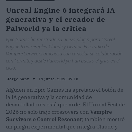
Unreal Engine 6 integrará IA
generativa y el creador de
Palworld ya la critica
Epic Games ha mostrado su nuevo plugin para Unreal
Engine 6 que emplea Claude y Gemini. El estudio de
Vampire Survivors amenaza con cancelar su colaboración
con Fortnite y desde Palworld ya han puesto el grito en el
cielo.
19 junio, 2026 09:18
Jorge Sanz
Alguien en Epic Games ha apretado el botón de
la IA generativa y la comunidad de
desarrolladores está que arde. El Unreal Fest de
2026 no solo trajo crossovers con
Vampire
Survivors o Control Resonant
; también mostró
un plugin experimental que integra Claude y