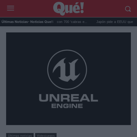
gos eliminó 140.000 cabras con 700 'cabras e...
Japón pide a EEUU que deje de usa
Últimas Noticias
- Noticias Que!:
Últimas noticias
Videojuegos