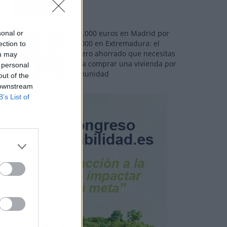
110.000 euros en Madrid por
sonal or
31.000 en Extremadura: el
ection to
dinero ahorrado que necesitas
ou may
para comprar una vivienda por
 personal
comunidad
out of the
 downstream
B’s List of