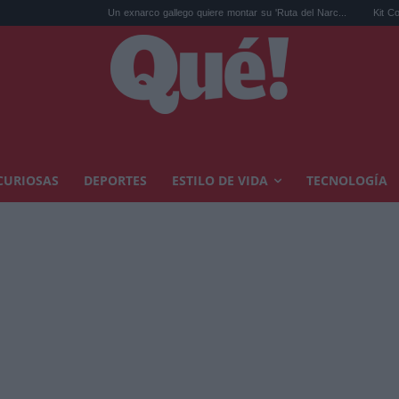
Un exnarco gallego quiere montar su 'Ruta del Narc...
Kit Connor será Cíclope
CURIOSAS
DEPORTES
ESTILO DE VIDA
TECNOLOGÍA