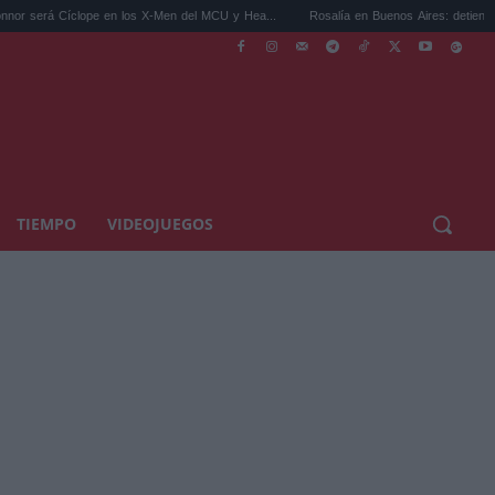
 en los X-Men del MCU y Hea...
Rosalía en Buenos Aires: detiene el tráfico y se s...
TIEMPO
VIDEOJUEGOS