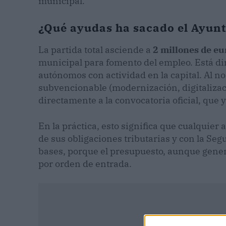
municipal.
¿Qué ayudas ha sacado el Ayun
La partida total asciende a
2 millones de eu
municipal para fomento del empleo. Está di
autónomos con actividad en la capital. Al no
subvencionable (modernización, digitalizació
directamente a la convocatoria oficial, que y
En la práctica, esto significa que cualqui
de sus obligaciones tributarias y con la Seg
bases, porque el presupuesto, aunque genero
por orden de entrada.