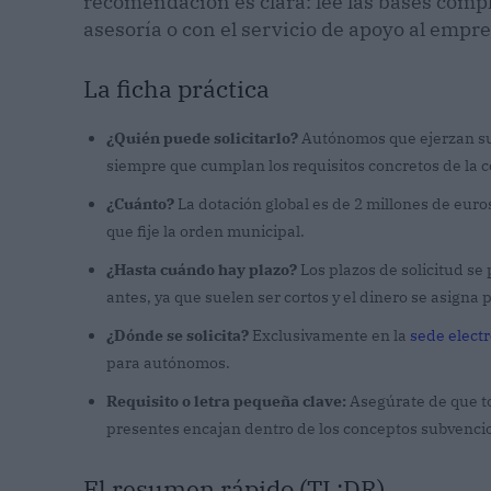
recomendación es clara: lee las bases compl
asesoría o con el servicio de apoyo al emp
La ficha práctica
¿Quién puede solicitarlo?
Autónomos que ejerzan su
siempre que cumplan los requisitos concretos de la c
¿Cuánto?
La dotación global es de 2 millones de euro
que fije la orden municipal.
¿Hasta cuándo hay plazo?
Los plazos de solicitud se 
antes, ya que suelen ser cortos y el dinero se asigna
¿Dónde se solicita?
Exclusivamente en la
sede elect
para autónomos.
Requisito o letra pequeña clave:
Asegúrate de que to
presentes encajan dentro de los conceptos subvencion
El resumen rápido (TL;DR)