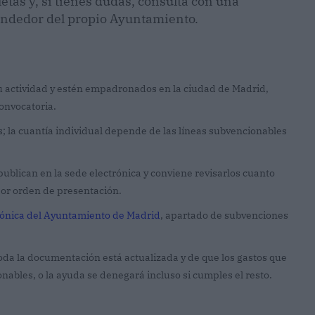
etas y, si tienes dudas, consulta con una
rendedor del propio Ayuntamiento.
 actividad y estén empadronados en la ciudad de Madrid,
onvocatoria.
s; la cuantía individual depende de las líneas subvencionables
publican en la sede electrónica y conviene revisarlos cuanto
 por orden de presentación.
rónica del Ayuntamiento de Madrid
, apartado de subvenciones
da la documentación está actualizada y de que los gastos que
ables, o la ayuda se denegará incluso si cumples el resto.