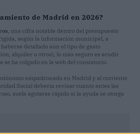
tamiento de Madrid en 2026?
ros
, una cifra notable dentro del presupuesto
rigida, según la información municipal, a
 haberse detallado aún el tipo de gasto
n, alquiler u otros), lo más seguro es acudir
a se ha colgado en la web del consistorio.
er autónomo empadronado en Madrid y al corriente
uridad Social debería revisar cuanto antes las
so, suele agotarse rápido si la ayuda se otorga