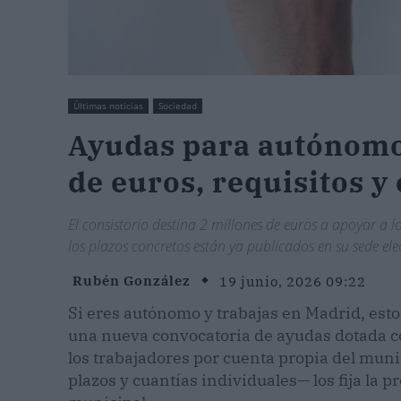
Últimas noticias
Sociedad
Ayudas para autónomo
de euros, requisitos y
El consistorio destina 2 millones de euros a apoyar a 
los plazos concretos están ya publicados en su sede ele
Rubén González
19 junio, 2026 09:22
Si eres autónomo y trabajas en Madrid, esto
una nueva convocatoria de ayudas dotada 
los trabajadores por cuenta propia del muni
plazos y cuantías individuales— los fija la 