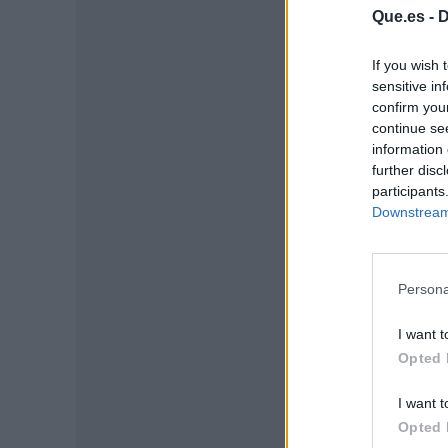
Que.es -
D
If you wish 
sensitive in
confirm you
continue se
information 
further disc
participants
Downstream 
P
Persona
I want t
Opted 
I want t
Opted 