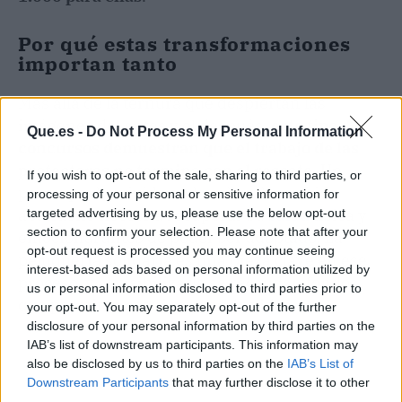
Por qué estas transformaciones
importan tanto
Más allá de la ternura que despiertan las
imágenes del antes y el después,
este tipo de
Que.es -
Do Not Process My Personal Information
concursos demuestran que el trabajo de las
protectoras no termina con el rescate
. Un
If you wish to opt-out of the sale, sharing to third parties, or
perro que ha vivido en la calle o ha sufrido
processing of your personal or sensitive information for
abandono necesita recuperar su
salud
física y
targeted advertising by us, please use the below opt-out
section to confirm your selection. Please note that after your
emocional antes de poder ser adoptado. La
opt-out request is processed you may continue seeing
peluquería solidaria es una pieza clave en ese
interest-based ads based on personal information utilized by
proceso, y al visibilizarla se recaudan fondos
us or personal information disclosed to third parties prior to
que permiten seguir salvando vidas.
your opt-out. You may separately opt-out of the further
disclosure of your personal information by third parties on the
IAB’s list of downstream participants. This information may
also be disclosed by us to third parties on the
IAB’s List of
Downstream Participants
that may further disclose it to other
third parties.