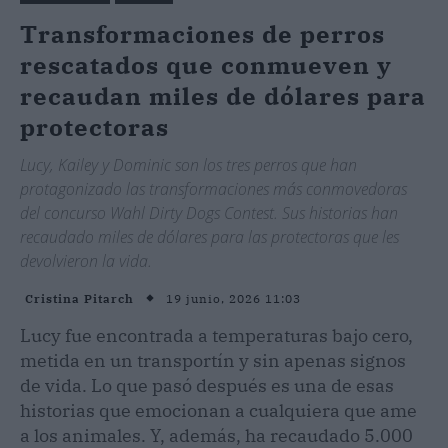
Transformaciones de perros
rescatados que conmueven y
recaudan miles de dólares para
protectoras
Lucy, Kailey y Dominic son los tres perros que han
protagonizado las transformaciones más conmovedoras
del concurso Wahl Dirty Dogs Contest. Sus historias han
recaudado miles de dólares para las protectoras que les
devolvieron la vida.
19 junio, 2026 11:03
Cristina Pitarch
Lucy fue encontrada a temperaturas bajo cero,
metida en un transportín y sin apenas signos
de vida. Lo que pasó después es una de esas
historias que emocionan a cualquiera que ame
a los animales. Y, además, ha recaudado 5.000