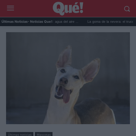
prácticos para reutilizar el agua del aire ...
La goma de la nevera: el truco del papel 
Últimas Noticias
- Noticias Que!:
Últimas noticias
Mascotas