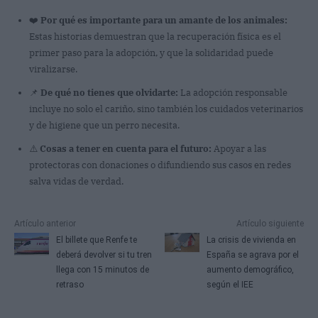
❤️
Por qué es importante para un amante de los animales:
Estas historias demuestran que la recuperación física es el
primer paso para la adopción, y que la solidaridad puede
viralizarse.
📌
De qué no tienes que olvidarte:
La adopción responsable
incluye no solo el cariño, sino también los cuidados veterinarios
y de higiene que un perro necesita.
⚠️
Cosas a tener en cuenta para el futuro:
Apoyar a las
protectoras con donaciones o difundiendo sus casos en redes
salva vidas de verdad.
Artículo anterior
Artículo siguiente
El billete que Renfe te
La crisis de vivienda en
deberá devolver si tu tren
España se agrava por el
llega con 15 minutos de
aumento demográfico,
retraso
según el IEE