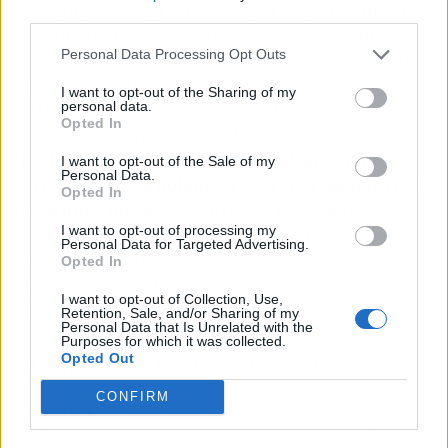
El equipo de la presidenta, por su parte, intenta
third parties.
desvincular ambos planos. El jefe de gabinete
Personal Data Processing Opt Outs
de Ayuso, Miguel Ángel Rodríguez, aseguró en
redes que el último contrato con Quirón era de
I want to opt-out of the Sharing of my
personal data.
2010, algo que el informe de Hacienda
Opted In
desmiente con los datos de 2021 a 2023.
Rodríguez llegó a pedir “dinamitar” la Agencia
I want to opt-out of the Sale of my
Personal Data.
Tributaria, y la polémica está servida para los
Opted In
próximos meses
. Mientras, la UCO sigue a la
I want to opt-out of processing my
espera de autorización judicial para acceder a
Personal Data for Targeted Advertising.
las cuentas bancarias de los investigados, y el
Opted In
juez Viejo decidirá si avanza la imputación por
I want to opt-out of Collection, Use,
corrupción en los negocios y blanqueo.
Retention, Sale, and/or Sharing of my
Personal Data that Is Unrelated with the
Purposes for which it was collected.
📌 En claves: lo que debes saber
Opted Out
CONFIRM
Qué ha pasado:
Un informe de Hacienda revela que Alberto
González Amador multiplicó por siete sus ingresos de Quirón