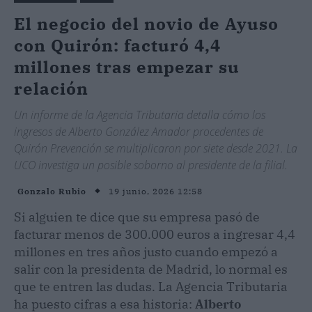
El negocio del novio de Ayuso
con Quirón: facturó 4,4
millones tras empezar su
relación
Un informe de la Agencia Tributaria detalla cómo los
ingresos de Alberto González Amador procedentes de
Quirón Prevención se multiplicaron por siete desde 2021. La
UCO investiga un posible soborno al presidente de la filial.
19 junio, 2026 12:58
Gonzalo Rubio
Si alguien te dice que su empresa pasó de
facturar menos de 300.000 euros a ingresar 4,4
millones en tres años justo cuando empezó a
salir con la presidenta de Madrid, lo normal es
que te entren las dudas. La Agencia Tributaria
ha puesto cifras a esa historia:
Alberto