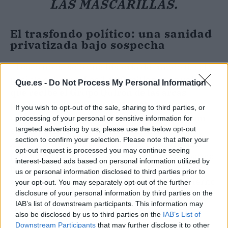
LAS MASCARILLAS.
El trasfondo político: una sanidad
privatizada bajo sospecha
El caso no es solo una historia de fraude fiscal y
posible soborno.
Los 1.000 millones anuales
Que.es -
Do Not Process My Personal Information
que recibe el Grupo Quirón de las arcas
públicas de la Comunidad de Madrid
If you wish to opt-out of the sale, sharing to third parties, or
convierten cualquier sombra de corrupción
processing of your personal or sensitive information for
targeted advertising by us, please use the below opt-out
en un problema institucional
. Isabel Díaz
section to confirm your selection. Please note that after your
Ayuso ha defendido siempre la colaboración
opt-out request is processed you may continue seeing
público-privada, pero el hecho de que su pareja
interest-based ads based on personal information utilized by
haya multiplicado sus ingresos con la misma
us or personal information disclosed to third parties prior to
empresa que más fondos recibe de su Gobierno
your opt-out. You may separately opt-out of the further
despierta críticas de la oposición: hablan de
disclosure of your personal information by third parties on the
IAB’s list of downstream participants. This information may
“puerta giratoria” y exigen explicaciones.
also be disclosed by us to third parties on the
IAB’s List of
Downstream Participants
that may further disclose it to other