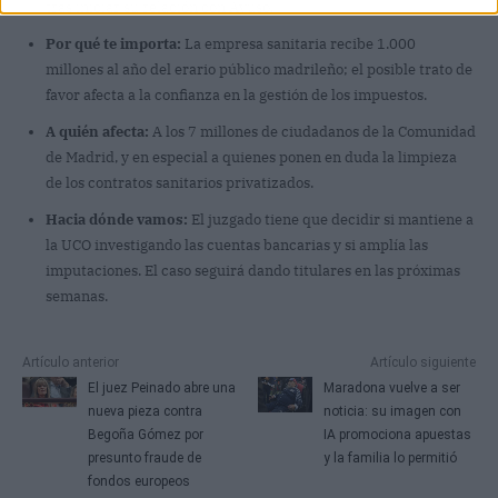
tras iniciar su relación con Ayuso.
Por qué te importa:
La empresa sanitaria recibe 1.000
millones al año del erario público madrileño; el posible trato de
favor afecta a la confianza en la gestión de los impuestos.
A quién afecta:
A los 7 millones de ciudadanos de la Comunidad
de Madrid, y en especial a quienes ponen en duda la limpieza
de los contratos sanitarios privatizados.
Hacia dónde vamos:
El juzgado tiene que decidir si mantiene a
la UCO investigando las cuentas bancarias y si amplía las
imputaciones. El caso seguirá dando titulares en las próximas
semanas.
Artículo anterior
Artículo siguiente
El juez Peinado abre una
Maradona vuelve a ser
nueva pieza contra
noticia: su imagen con
Begoña Gómez por
IA promociona apuestas
presunto fraude de
y la familia lo permitió
fondos europeos