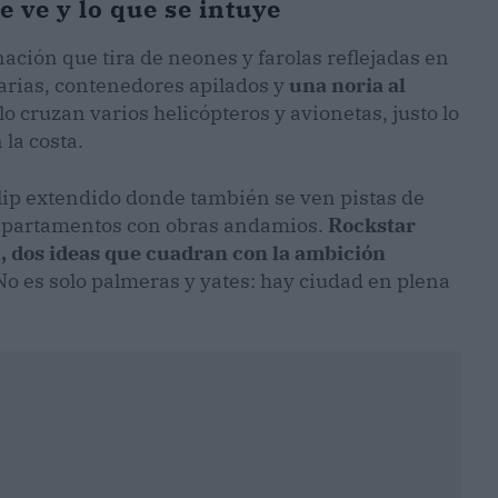
e ve y lo que se intuye
ación que tira de neones y farolas reflejadas en
arias, contenedores apilados y
una noria al
ielo cruzan varios helicópteros y avionetas, justo lo
la costa.
clip extendido donde también se ven pistas de
e apartamentos con obras andamios.
Rockstar
a, dos ideas que cuadran con la ambición
 No es solo palmeras y yates: hay ciudad en plena