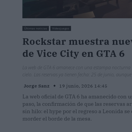
Últimas noticias
Videojuegos
Rockstar muestra nue
de Vice City en GTA 6
La web de GTA 6 amanece con una estampa nocturna del 
cielo. Las reservas ya tienen fecha: 25 de junio, aunque
Jorge Sanz
19 junio, 2026 14:45
La web oficial de GTA 6 ha amanecido con u
paso, la confirmación de que las reservas a
sin hilo: el hype por el regreso a Leonida 
morder el borde de la mesa.