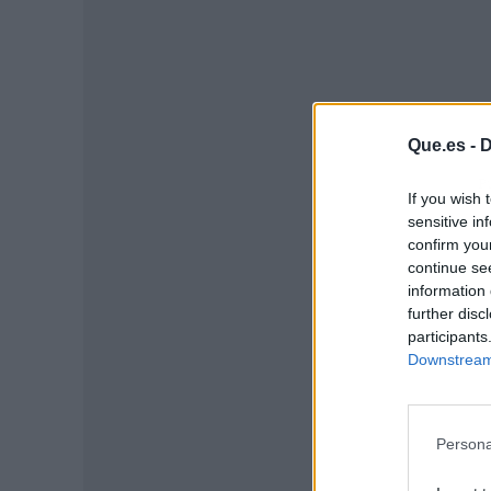
Que.es -
D
P
If you wish 
sensitive in
confirm you
continue se
information 
further disc
participants
Downstream 
Persona