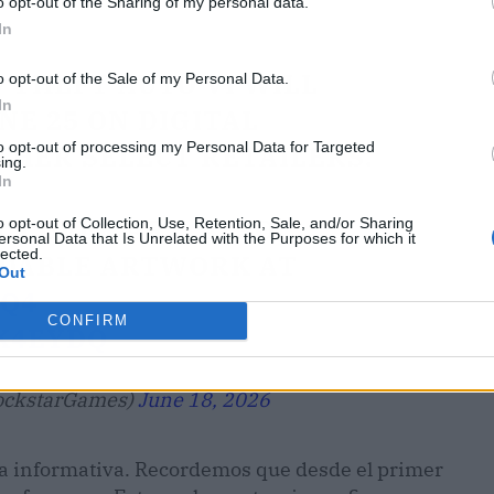
o opt-out of the Sharing of my personal data.
In
 THEFT AUTO VI WILL
o opt-out of the Sale of my Personal Data.
In
NE 25 ON DIGITAL
to opt-out of processing my Personal Data for Targeted
THER SELECT RETAILERS.
ing.
In
L COVER ART, ALSO
o opt-out of Collection, Use, Retention, Sale, and/or Sharing
ersonal Data that Is Unrelated with the Purposes for which it
lected.
ADABLE ARTWORK AT
Out
CQ4
CONFIRM
K4EYDQ
ockstarGames)
June 18, 2026
a informativa. Recordemos que desde el primer