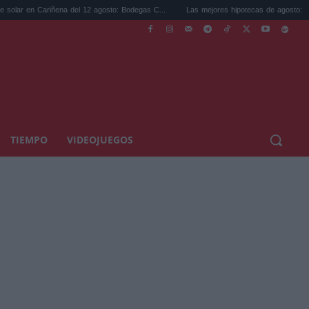
a del 12 agosto: Bodegas C...
Las mejores hipotecas de agosto: el TAE más compet..
TIEMPO
VIDEOJUEGOS