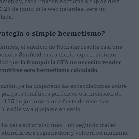
gameplay, cada imagen nocturna o clip de diez
 25 de junio, si la web petardea, será un
lada.
trategia o simple hermetismo?
icos, el silencio de Rockstar resulta casi una
ñaba Starfield casi a diario, aquí recibimos
rdad que
la franquicia GTA no necesita vender
permitirse este hermetismo calculado
.
isión, ya ha disparado las especulaciones sobre
 parques temáticos paródicos o la inclusión de
 el 25 de junio será una fiesta de reservas
 Y nadie va a quejarse en serio.
cha para soltar algo más —un segundo tráiler
brirá la caja registradora y volverá su mutismo.