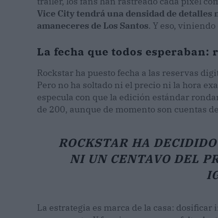
tráiler, los fans han rastreado cada píxel c
Vice City tendrá una densidad de detalles 
amaneceres de Los Santos
. Y eso, viniend
La fecha que todos esperaban: re
Rockstar ha puesto fecha a las reservas digi
Pero no ha soltado ni el precio ni la hora e
especula con que la edición estándar rondará
de 200, aunque de momento son cuentas de 
ROCKSTAR HA DECIDIDO 
NI UN CENTAVO DEL PR
I
La estrategia es marca de la casa: dosifica