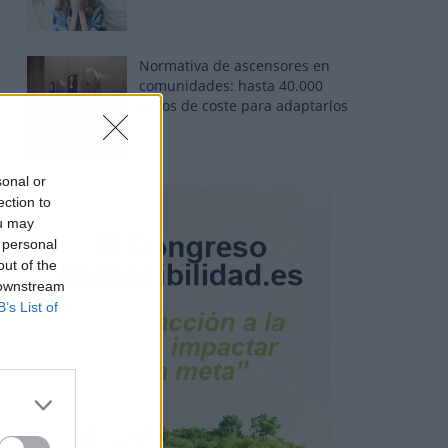
Normativa de ascensores en
comunidades: hasta 40.000
euros de coste para adaptarlos
sonal or
ection to
ou may
 personal
out of the
 downstream
B’s List of