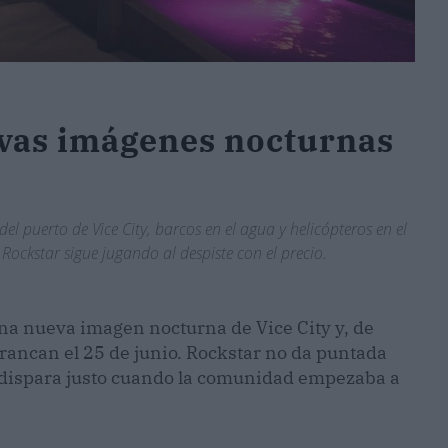
vas imágenes nocturnas
puerto de Vice City, barcos en el agua y helicópteros en el
 Rockstar sigue jugando al despiste con el precio.
na nueva imagen nocturna de Vice City y, de
rrancan el 25 de junio. Rockstar no da puntada
se dispara justo cuando la comunidad empezaba a