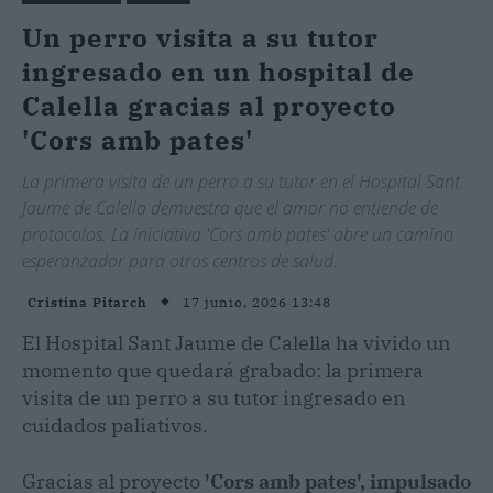
Un perro visita a su tutor
ingresado en un hospital de
Calella gracias al proyecto
'Cors amb pates'
La primera visita de un perro a su tutor en el Hospital Sant
Jaume de Calella demuestra que el amor no entiende de
protocolos. La iniciativa 'Cors amb pates' abre un camino
esperanzador para otros centros de salud.
17 junio, 2026 13:48
Cristina Pitarch
El Hospital Sant Jaume de Calella ha vivido un
momento que quedará grabado: la primera
visita de un perro a su tutor ingresado en
cuidados paliativos.
Gracias al proyecto
'Cors amb pates', impulsado