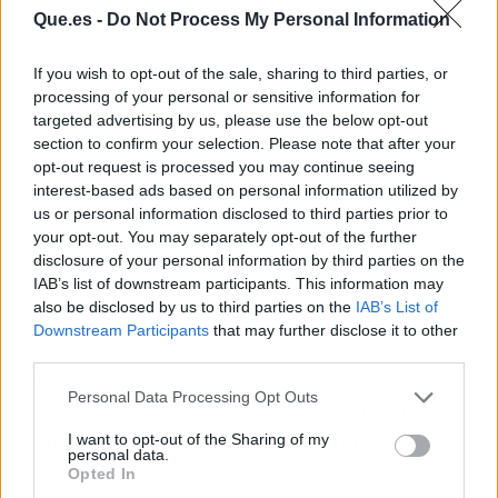
Que.es -
Do Not Process My Personal Information
Publicidad
If you wish to opt-out of the sale, sharing to third parties, or
processing of your personal or sensitive information for
targeted advertising by us, please use the below opt-out
section to confirm your selection. Please note that after your
opt-out request is processed you may continue seeing
interest-based ads based on personal information utilized by
us or personal information disclosed to third parties prior to
your opt-out. You may separately opt-out of the further
disclosure of your personal information by third parties on the
IAB’s list of downstream participants. This information may
also be disclosed by us to third parties on the
IAB’s List of
Downstream Participants
that may further disclose it to other
third parties.
Además, el hecho de que España se sume a
Personal Data Processing Opt Outs
países como Reino Unido o Estados Unidos —
donde este tipo de programas ya funcionan—
I want to opt-out of the Sharing of my
personal data.
demuestra que la sanidad pública puede
Opted In
modernizarse sin perder humanidad.
El