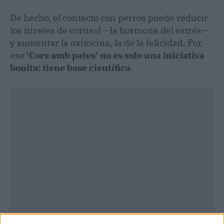
De hecho, el contacto con perros puede reducir
los niveles de cortisol —la hormona del estrés—
y aumentar la oxitocina, la de la felicidad. Por
eso
'Cors amb pates' no es solo una iniciativa
bonita: tiene base científica
.