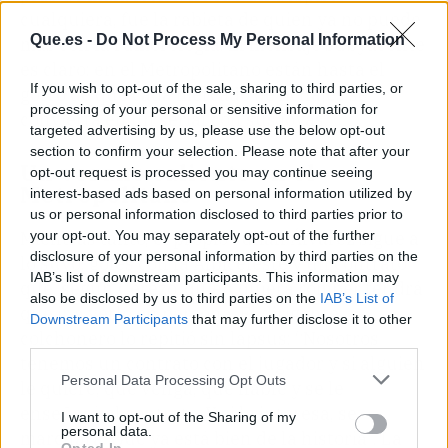
cualquiera, fue la rabieta de quien ya no puede
Que.es -
Do Not Process My Personal Information
más con la rumorología. El mensaje subyacente
es claro: en el Metropolitano están hasta el
If you wish to opt-out of the sale, sharing to third parties, or
gorro de que cada mercado de fichajes se
processing of your personal or sensitive information for
convierta en un serial con sus joyas.
targeted advertising by us, please use the below opt-out
section to confirm your selection. Please note that after your
Un verano caliente en el
opt-out request is processed you may continue seeing
Metropolitano
interest-based ads based on personal information utilized by
us or personal information disclosed to third parties prior to
your opt-out. You may separately opt-out of the further
Mientras tanto, el propio Julián Álvarez sigue a
disclosure of your personal information by third parties on the
lo suyo: goles con la Albiceleste y un contrato
IAB’s list of downstream participants. This information may
que, según Cerezo, quien quiera romper tendrá
also be disclosed by us to third parties on the
IAB’s List of
que ir a verlo en persona. El dirigente
Downstream Participants
that may further disclose it to other
colchonero lo repitió sin lapsus: “Nosotros
third parties.
tenemos un contrato con el jugador y si alguien
Personal Data Processing Opt Outs
le quiere, que venga, que hable y se le
enseñará el contrato. Y si le interesa, se
I want to opt-out of the Sharing of my
personal data.
marchará. Que ya está bien de la historia”. La