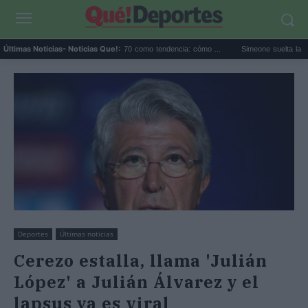
Las sandalias de los años 70 como tendencia: cómo ...
Simeone suelta la decisión del
Últimas Noticias
- Noticias Que!:
Deportes
Últimas noticias
Cerezo estalla, llama 'Julián
López' a Julián Álvarez y el
lapsus ya es viral