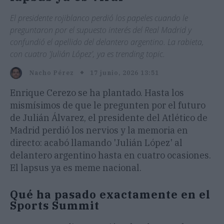
El presidente rojiblanco perdió los papeles cuando le
preguntaron por el supuesto interés del Real Madrid y
confundió el apellido del delantero argentino. La rabieta,
con cuatro 'Julián López', ya es trending topic.
17 junio, 2026 13:51
Nacho Pérez
Enrique Cerezo se ha plantado. Hasta los
mismísimos de que le pregunten por el futuro
de Julián Álvarez, el presidente del Atlético de
Madrid perdió los nervios y la memoria en
directo: acabó llamando 'Julián López' al
delantero argentino hasta en cuatro ocasiones.
El lapsus ya es meme nacional.
Qué ha pasado exactamente en el
Sports Summit