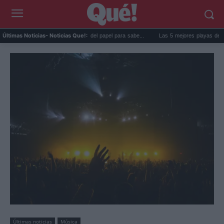
oma de la nevera: el truco del papel para sabe...
Las 5 mejores playas de Formentera
Últimas Noticias
- Noticias Que!:
Últimas noticias
Música