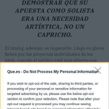
DEMOSTRAR QUE SU
APUESTA COMO SOLISTA
ERA UNA NECESIDAD
ARTÍSTICA, NO UN
CAPRICHO.
El timing, además, es impecable. Llega en plena
fiebre por los proyectos individuales de los
idols, cuando el público está más abierto que
nunca a consumir música de estrellas que
brillan por sí solas. Yeonjun entra en esa
Que.es -
Do Not Process My Personal Information
conversación por la puerta grande.
If you wish to opt-out of the sale, sharing to third parties, or
processing of your personal or sensitive information for
El momento exacto en el que
targeted advertising by us, please use the below opt-out
Yeonjun se separa de TXT
section to confirm your selection. Please note that after your
opt-out request is processed you may continue seeing
Durante años, Yeonjun ha sido el comodín