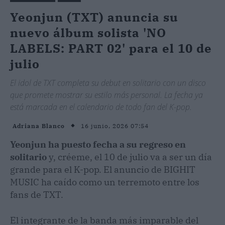
Yeonjun (TXT) anuncia su
nuevo álbum solista 'NO
LABELS: PART 02' para el 10 de
julio
El idol de TXT completa su debut en solitario con un disco
que promete mostrar su estilo más personal. La fecha ya
está marcada en el calendario de todo fan del K-pop.
16 junio, 2026 07:54
Adriana Blanco
Yeonjun ha puesto fecha a su regreso en
solitario
y, créeme, el 10 de julio va a ser un día
grande para el K-pop. El anuncio de BIGHIT
MUSIC ha caído como un terremoto entre los
fans de TXT.
El integrante de la banda más imparable del