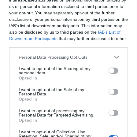
interest-based ads based on personal information utilized by
perfecto dentro del grupo: canta, baila, rapea y
us or personal information disclosed to third parties prior to
tiene un carisma que traspasa la pantalla. Pero
your opt-out. You may separately opt-out of the further
disclosure of your personal information by third parties on the
un artista con esa ambición necesita su propio
IAB’s list of downstream participants. This information may
espacio para respirar. Y aquí lo tiene.
also be disclosed by us to third parties on the
IAB’s List of
Downstream Participants
that may further disclose it to other
La serie
NO LABELS
no es una colección de
third parties.
canciones de descarte de TXT. Es un proyecto
Personal Data Processing Opt Outs
con personalidad propia, que le permite
explorar texturas y narrativas que no
I want to opt-out of the Sharing of my
personal data.
encajarían del todo en la discografía del grupo.
Opted In
Lo vimos con el primer miniálbum y ahora esta
I want to opt-out of the Sale of my
Personal Data.
segunda entrega debería profundizar en esa
Opted In
línea. Si BIGHIT MUSIC ha decidido darle
I want to opt-out of processing my
continuidad es porque los números y la crítica
Personal Data for Targeted Advertising.
dieron luz verde.
Opted In
I want to opt-out of Collection, Use,
Las redes ya hierven con teorías sobre el
Retention, Sale, and/or Sharing of my