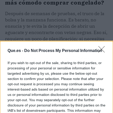
más cómodo comprar congelado?
Después de semanas de pruebas, el truco de la
bolsa y la manzana funciona. Es barato, no
ensucia y te evita la decepción de abrir un
aguacate y encontrarte con vetas negras. Eso sí,
requiere un poco de planificación: si necesitas
aguacate para la cena, prepara la bolsa a
Que.es -
Do Not Process My Personal Information
primera hora.
La recompensa es un aguacate
con la textura justa, sin zonas fibrosas ni
If you wish to opt-out of the sale, sharing to third parties, or
manchas marrones
.
processing of your personal or sensitive information for
targeted advertising by us, please use the below opt-out
section to confirm your selection. Please note that after your
opt-out request is processed you may continue seeing
interest-based ads based on personal information utilized by
us or personal information disclosed to third parties prior to
your opt-out. You may separately opt-out of the further
disclosure of your personal information by third parties on the
IAB’s list of downstream participants. This information may