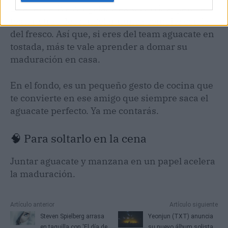
La alternativa congelada es socorrida, pero la
textura tras descongelar nunca compite con la
del fresco. Así que, si eres del team aguacate en
tostada, más te vale aprender a domar su
maduración en casa.
En el fondo, es un pequeño gesto de cocina que
te convierte en ese amigo que siempre saca el
aguacate perfecto. Ya me contarás.
🧠 Para soltarlo en la cena
Juntar aguacate y manzana en un papel acelera
la maduración.
Artículo anterior
Artículo siguiente
Steven Spielberg arrasa
Yeonjun (TXT) anuncia
en taquilla con 'El día de
su nuevo álbum solista