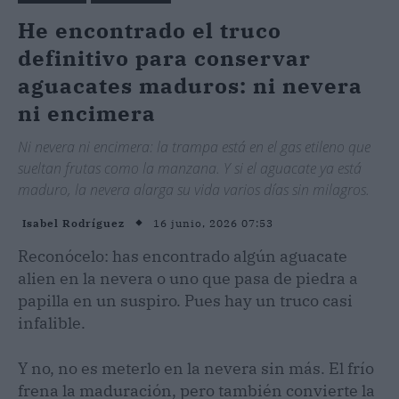
He encontrado el truco
definitivo para conservar
aguacates maduros: ni nevera
ni encimera
Ni nevera ni encimera: la trampa está en el gas etileno que
sueltan frutas como la manzana. Y si el aguacate ya está
maduro, la nevera alarga su vida varios días sin milagros.
16 junio, 2026 07:53
Isabel Rodríguez
Reconócelo: has encontrado algún aguacate
alien en la nevera o uno que pasa de piedra a
papilla en un suspiro. Pues hay un truco casi
infalible.
Y no, no es meterlo en la nevera sin más. El frío
frena la maduración, pero también convierte la