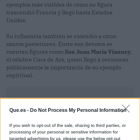
ejemplos más visibles de cómo su figura
trascendió Francia y llegó hasta Estados
Unidos.
Su influencia también se extendió a otros
santos posteriores. Entre sus devotos se
cuentan figuras como
San Juan María Vianney
,
el célebre Cura de Ars, quien llegó a reconocer
públicamente la importancia de su ejemplo
espiritual.
Que.es -
Do Not Process My Personal Information
If you wish to opt-out of the sale, sharing to third parties, or
processing of your personal or sensitive information for
targeted advertising by us, please use the below opt-out