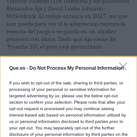
Thordur Palsson (The Damned) y los guionistas
Alexandre Aja y David Leslie Johnson-
McGoldrick. El rodaje arranca en 2027, así que
aún queda para ver si la adaptación captura la
esencia del juego o se queda en un
slasher
genérico con skins. Dado que Aja viene de
'Piranha 3D', el gore está garantizado.
El bloque de colaboraciones y la mejora técnica
Que.es -
Do Not Process My Personal Information
refuerzan la impresión de que Behaviour está
mimando a su comunidad. La herramienta de
If you wish to opt-out of the sale, sharing to third parties, or
mods y el nuevo mapa en un centro comercial
processing of your personal or sensitive information for
(diciembre) son regalos pensados para los
targeted advertising by us, please use the below opt-out
veteranos. Sin secuela a la vista, la estrategia es
section to confirm your selection. Please note that after your
clara:
Dead by Daylight como plataforma viva,
opt-out request is processed you may continue seeing
no como producto de usar y tirar
.
interest-based ads based on personal information utilized by
us or personal information disclosed to third parties prior to
your opt-out. You may separately opt-out of the further
Hype-O-Meter
disclosure of your personal information by third parties on the