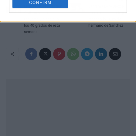
CONFIRM
El aviso que Protección
La trama Leire Díez: el
Civil lanza alerta para
trato a un imputado para
mayores y niños ante
atacar a la jueza del
los 40 grados de esta
hermano de Sánchez
semana