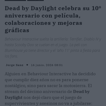
Dead by Daylight celebra su 10º
aniversario con película,
colaboraciones y mejoras
gráficas
Behaviour Interactive suelta la artillería: Terrifier, Diablo IV y
hasta Scooby Doo se cuelan en el juego. La peli con
Blumhouse ya tiene director y el 'año 11' pinta a fiesta para
los fans.
16 junio, 2026 08:01
Jorge Sanz
Alguien en Behaviour Interactive ha decidido
que cumplir diez años no es para ponerse
nostálgico, sino para sacar la motosierra. El
stream del décimo aniversario de
Dead by
Daylight
nos dejó claro que el juego de
supervivientes y asesinos no va a jubilarse: