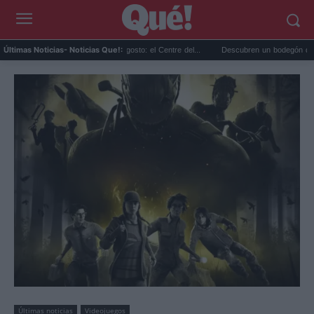
anes gratis en Valencia en agosto: el Centre del...
Descubren un bodegón de Clara Pee
Últimas Noticias
- Noticias Que!:
Últimas noticias
Videojuegos