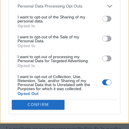
Personal Data Processing Opt Outs
Elige siempre virgen extra, nunca refinado
I want to opt-out of the Sharing of my
Guárdalo en un lugar fresco y oscuro, lejos de la luz
personal data.
Opted In
Una cucharada sopera (10-15 ml) es suficiente para empezar
I want to opt-out of the Sale of my
Si tienes el estómago sensible, prueba primero con media
Personal Data.
cucharada
Opted In
I want to opt-out of processing my
Lo que viene: el aceite de oliva
Personal Data for Targeted Advertising.
como aliado a largo plazo
Opted In
I want to opt-out of Collection, Use,
La investigación sobre la dieta mediterránea
Retention, Sale, and/or Sharing of my
sigue creciendo, y cada año aparecen nuevos
Personal Data that Is Unrelated with the
Purposes for which it was collected.
matices sobre cómo el
aceite de oliva
interactúa
Opted Out
con el metabolismo. La tendencia apunta a
CONFIRM
reforzar su papel no solo en el corazón, sino
también en la salud cerebral y metabólica.
Lo realista es no esperar resultados de la noche