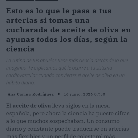
Esto es lo que le pasa a tus
arterias si tomas una
cucharada de aceite de oliva en
ayunas todos los días, según la
ciencia
La rutina de tus abuelos tiene más ciencia detrás de la que
imaginas. Te explicamos qué le ocurre a tu sistema
cardiovascular cuando conviertes el aceite de oliva en un
hábito diario.
16 junio, 2026 07:30
Ana Carina Rodríguez
El
aceite de oliva
lleva siglos en la mesa
española, pero ahora la ciencia ha puesto cifras
a lo que muchos sospechaban. Un consumo
diario y constante puede traducirse en arterias
más flexibles y un perfil de colesterol más