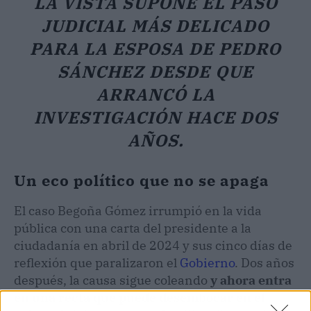
LA VISTA SUPONE EL PASO
JUDICIAL MÁS DELICADO
PARA LA ESPOSA DE PEDRO
SÁNCHEZ DESDE QUE
ARRANCÓ LA
INVESTIGACIÓN HACE DOS
AÑOS.
Un eco político que no se apaga
El caso Begoña Gómez irrumpió en la vida
pública con una carta del presidente a la
ciudadanía en abril de 2024 y sus cinco días de
reflexión que paralizaron el
Gobierno
. Dos años
después, la causa sigue coleando
y ahora entra
en una recta que puede desembocar en el