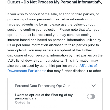
primer juicio contra un familiar directo de un
Que.es -
Do Not Process My Personal Information
jefe del Ejecutivo en España
. Las defensas
insisten en que las pruebas que faltan y los
If you wish to opt-out of the sale, sharing to third parties, or
recursos pendientes rebajan la solidez del caso,
processing of your personal or sensitive information for
targeted advertising by us, please use the below opt-out
mientras Peinado ha detallado por escrito las
section to confirm your selection. Please note that after your
penas previstas para cada delito, desde los seis
opt-out request is processed you may continue seeing
meses a los seis años de cárcel.
interest-based ads based on personal information utilized by
us or personal information disclosed to third parties prior to
La imagen de Gómez siendo conducida por la
your opt-out. You may separately opt-out of the further
disclosure of your personal information by third parties on the
fuerza pública en caso de incomparecencia es
IAB’s list of downstream participants. This information may
un escenario extremo, pero previsto en la ley.
also be disclosed by us to third parties on the
IAB’s List of
En la práctica, los letrados ya confirmaron que
Downstream Participants
that may further disclose it to other
la investigada acudirá.
Lo que está en juego
third parties.
ahora es si el juez cierra instrucción y manda
Personal Data Processing Opt Outs
el caso al jurado, o si los recursos consiguen
frenarlo
. La decisión puede tardar semanas,
I want to opt-out of the Sharing of my
personal data.
pero el lunes marca el camino hacia una posible
Opted In
sentencia en el banquillo.