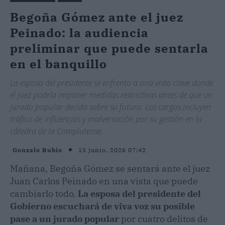
Begoña Gómez ante el juez
Peinado: la audiencia
preliminar que puede sentarla
en el banquillo
La esposa del presidente se enfrenta a una vista clave donde
el juez podría imponer medidas restrictivas antes de que un
jurado popular decida sobre su futuro. Los cargos incluyen
tráfico de influencias y malversación por su gestión en la
cátedra de la Complutense.
15 junio, 2026 07:42
Gonzalo Rubio
Mañana, Begoña Gómez se sentará ante el juez
Juan Carlos Peinado en una vista que puede
cambiarlo todo.
La esposa del presidente del
Gobierno escuchará de viva voz su posible
pase a un jurado popular
por cuatro delitos de