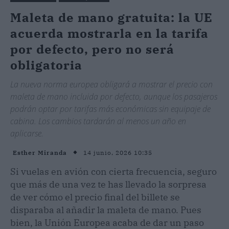
Maleta de mano gratuita: la UE
acuerda mostrarla en la tarifa
por defecto, pero no será
obligatoria
La nueva norma europea obligará a mostrar el precio con
maleta de mano incluida por defecto, aunque los pasajeros
podrán optar por tarifas más económicas sin equipaje de
cabina. Los cambios tardarán al menos un año en
aplicarse.
14 junio, 2026 10:35
Esther Miranda
Si vuelas en avión con cierta frecuencia, seguro
que más de una vez te has llevado la sorpresa
de ver cómo el precio final del billete se
disparaba al añadir la maleta de mano. Pues
bien, la Unión Europea acaba de dar un paso