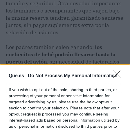
tamaño y seguridad. Otra novedad importante:
los familiares o acompañantes que viajen bajo
la misma reserva tendrán garantizado sentarse
juntos, sin pagar suplementos extra por la
selección de asientos.
Los padres también salen ganando:
los
cochecitos de bebé podrán llevarse hasta la
puerta del avión
, sin necesidad de facturarlos
como equipaje común. Y en cuanto a los
retrasos, el umbral para recibir compensación
Que.es -
Do Not Process My Personal Information
económica se mantiene en tres horas, según la
la normativa europea, rechazando la propuesta
If you wish to opt-out of the sale, sharing to third parties, or
processing of your personal or sensitive information for
inicial de elevarlo a cuatro. Las
targeted advertising by us, please use the below opt-out
indemnizaciones seguirán oscilando entre 250
section to confirm your selection. Please note that after your
y 600 euros, dependiendo de la distancia del
opt-out request is processed you may continue seeing
vuelo.
interest-based ads based on personal information utilized by
us or personal information disclosed to third parties prior to