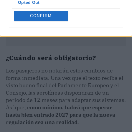
Opted Out
CONFIRM
¿Cuándo será obligatorio?
Los pasajeros no notarán estos cambios de
forma inmediata. Una vez que el texto reciba el
visto bueno final del Parlamento Europeo y el
Consejo, las aerolíneas dispondrán de un
periodo de 12 meses para adaptar sus sistemas.
Así que,
como mínimo, habrá que esperar
hasta bien entrado 2027 para que la nueva
regulación sea una realidad
.