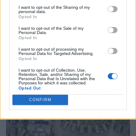
solo pudieron escapar trepando a los tejados
I want to opt-out of the Sharing of my
personal data.
mientras la tormenta rugía con vientos
Opted In
sostenidos de 90 kilómetros por hora. Tras
I want to opt-out of the Sale of my
tocar tierra, Washi se debilitó ligeramente al
Personal Data.
cruzar Mindanao, pero se regeneró en el mar de
Opted In
Sulu y volvió a impactar en la isla de Palawan al
I want to opt-out of processing my
día siguiente, completando un dramático
Personal Data for Targeted Advertising.
Opted In
periplo de destrucción.
I want to opt-out of Collection, Use,
Retention, Sale, and/or Sharing of my
Personal Data that Is Unrelated with the
Purposes for which it was collected.
Opted Out
CONFIRM