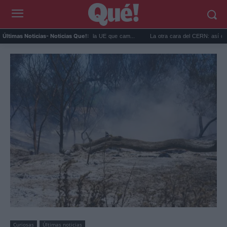
27: la normativa de la UE que cam...
La otra cara del CERN: así consume el LHC la 
Últimas Noticias
- Noticias Que!:
Curiosas
Últimas noticias