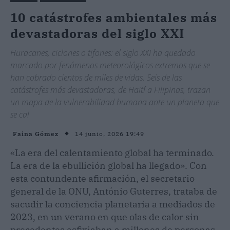
10 catástrofes ambientales más
devastadoras del siglo XXI
Huracanes, ciclones o tifones: el siglo XXI ha quedado
marcado por fenómenos meteorológicos extremos que se
han cobrado cientos de miles de vidas. Seis de las
catástrofes más devastadoras, de Haití a Filipinas, trazan
un mapa de la vulnerabilidad humana ante un planeta que
se cal
14 junio, 2026 19:49
Faina Gómez
«La era del calentamiento global ha terminado.
La era de la ebullición global ha llegado». Con
esta contundente afirmación, el secretario
general de la ONU, António Guterres, trataba de
sacudir la conciencia planetaria a mediados de
2023, en un verano en que olas de calor sin
precedentes asfixiaban a millones de personas