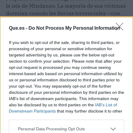
la isla de Mindanao. La mayoría de sus víctimas
dormían cuando las lluvias torrenciales —con
acumulaciones que superaron los 400
milímetros en algunas zonas— hicieron
Que.es -
Do Not Process My Personal Information
desbordar los ríos Cagayán de Oro, Iponan y
Mandulog. La marea alta en la bahía de
If you wish to opt-out of the sale, sharing to third parties, or
processing of your personal or sensitive information for
Macajalar agravó el drenaje, convirtiendo calles
targeted advertising by us, please use the below opt-out
y avenidas en torrentes de agua y lodo que
section to confirm your selection. Please note that after your
sepultaron hogares enteros.
opt-out request is processed you may continue seeing
interest-based ads based on personal information utilized by
La cifra definitiva de muertos osciló entre las
us or personal information disclosed to third parties prior to
your opt-out. You may separately opt-out of the further
1.200 y 1.500 personas. La magnitud de la
disclosure of your personal information by third parties on the
catástrofe tomó por sorpresa a las autoridades,
IAB’s list of downstream participants. This information may
que vieron cómo cerca de 40.000 hogares
also be disclosed by us to third parties on the
IAB’s List of
resultaban completamente destruidos y casi
Downstream Participants
that may further disclose it to other
700.000 personas se veían afectadas. En
third parties.
Cagayán de Oro e Iligan, las aguas alcanzaron
Personal Data Processing Opt Outs
niveles sin precedentes, y muchos residentes