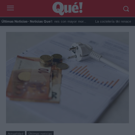
onfirma que junio fue el mes con mayor mor...
La coctelería tiki renace en España: l
Últimas Noticias
- Noticias Que!:
Actualidad
Últimas noticias