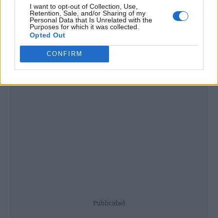
implica renunciar a esas comodidades, pero
I want to opt-out of Collection, Use,
para muchos puede salir a cuenta si la rebaja es
Retention, Sale, and/or Sharing of my
Personal Data that Is Unrelated with the
sustancial. Lo suyo es hacer números con tu
Purposes for which it was collected.
Opted Out
factura actual.
CONFIRM
Publicidad