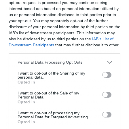
4.761 kWh. Son cifras ajustadas: el consumo
opt-out request is processed you may continue seeing
medio de un hogar español ronda los 3.500 kWh
interest-based ads based on personal information utilized by
al año, según los últimos datos de Red Eléctrica.
us or personal information disclosed to third parties prior to
your opt-out. You may separately opt-out of the further
Así que si tu familia es de dos adultos y un niño,
disclosure of your personal information by third parties on the
la ayuda cubre la mayor parte, pero si vives
IAB’s list of downstream participants. This information may
solo, el margen es más estrecho y cualquier
also be disclosed by us to third parties on the
IAB’s List of
sobreconsumo te obliga a pagar el tramo sin
Downstream Participants
that may further disclose it to other
descuento. Aun así, el ahorro mensual puede
third parties.
ser de 20 o 30 euros para una factura de 60
Personal Data Processing Opt Outs
euros, que no es moco de pavo.
I want to opt-out of the Sharing of my
personal data.
El bono social se renovó en 2022 tras la crisis
Opted In
de precios de la energía, y en 2026 mantiene
I want to opt-out of the Sale of my
esos niveles. Sin embargo sigue siendo una
Personal Data.
ayuda vinculada al mercado regulado, lo que
Opted In
deja fuera a los millones de hogares que se
I want to opt-out of processing my
pasaron al mercado libre buscando tarifas
Personal Data for Targeted Advertising.
Opted In
planas o servicios añadidos. Volver al PVPC