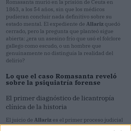
Romasanta murió en la prisión de Ceuta en
1863, a los 54 años, sin que los médicos
pudieran concluir nada definitivo sobre su
estado mental. El expediente de
Allariz
quedó
cerrado, pero la pregunta que planteó sigue
abierta: ¿era un asesino frío que usó el folclore
gallego como escudo, o un hombre que
genuinamente no distinguía la realidad del
delirio?
Lo que el caso Romasanta reveló
sobre la psiquiatría forense
El primer diagnóstico de licantropía
clínica de la historia
El juicio de
Allariz
es el primer proceso judicial
del que se tiene constancia donde se debatió