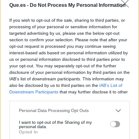
formalmente si un acusado podía ser
Que.es -
Do Not Process My Personal Information
inimputable por creer que se convertía en
animal. La intervención de Mr. Philips —y la
If you wish to opt-out of the sale, sharing to third parties, or
decisión de Isabel II de permitir su estudio—
processing of your personal or sensitive information for
targeted advertising by us, please use the below opt-out
estableció un precedente inesperado: el
section to confirm your selection. Please note that after your
sistema judicial español reconoció, aunque
opt-out request is processed you may continue seeing
fuera implícitamente, que el estado mental de
interest-based ads based on personal information utilized by
Romasanta
merecía investigación científica
us or personal information disclosed to third parties prior to
antes que ejecución.
your opt-out. You may separately opt-out of the further
disclosure of your personal information by third parties on the
IAB’s list of downstream participants. This information may
El sacamantecas como mito y como
also be disclosed by us to third parties on the
IAB’s List of
realidad
Downstream Participants
that may further disclose it to other
third parties.
La figura del
sacamantecas
—ese monstruo que
Personal Data Processing Opt Outs
roba la grasa de los niños— existía en el folclore
gallego mucho antes de
Romasanta
, pero su
I want to opt-out of the Sharing of my
personal data.
caso la ancló para siempre en un nombre real.
Opted In
Los investigadores modernos señalan que