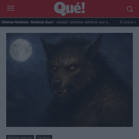
Calor extremo y ansiedad: síntomas idénticos que a...
El precio de la vivienda 
Últimas Noticias
- Noticias Que!:
Últimas noticias
Curiosas