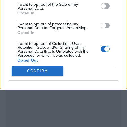
Romasanta probablemente fabricaba jabón con
I want to opt-out of the Sale of my
Personal Data.
grasa de sus víctimas, lo que convirtió una
Opted In
leyenda abstracta en algo tan concreto y
I want to opt-out of processing my
aterrador que los padres lo usaron durante
Personal Data for Targeted Advertising.
generaciones para asustar a sus hijos en toda la
Opted In
Península.
I want to opt-out of Collection, Use,
Retention, Sale, and/or Sharing of my
Personal Data that Is Unrelated with the
Purposes for which it was collected.
Opted Out
CONFIRM