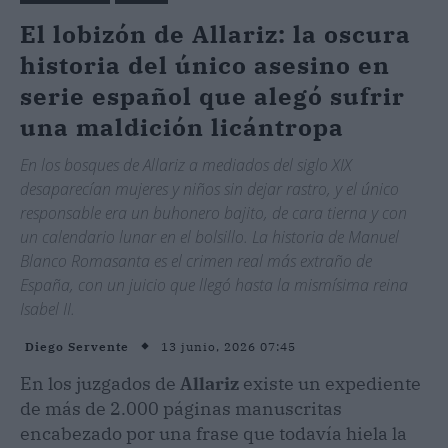
El lobizón de Allariz: la oscura
historia del único asesino en
serie español que alegó sufrir
una maldición licántropa
En los bosques de Allariz a mediados del siglo XIX
desaparecían mujeres y niños sin dejar rastro, y el único
responsable era un buhonero bajito, de cara tierna y con
un calendario lunar en el bolsillo. La historia de Manuel
Blanco Romasanta es el crimen real más extraño de
España, con un juicio que llegó hasta la mismísima reina
Isabel II.
13 junio, 2026 07:45
Diego Servente
En los juzgados de
Allariz
existe un expediente
de más de 2.000 páginas manuscritas
encabezado por una frase que todavía hiela la