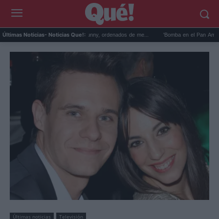
ejores discos de Bad Bunny, ordenados de me...
'Bomba en el Pan Am 103': la serie d
Últimas Noticias
- Noticias Que!:
Últimas noticias
Televisión