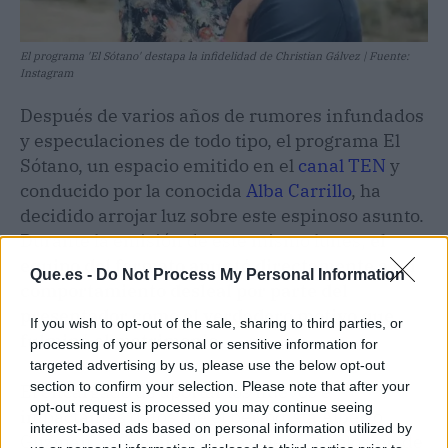
El programa 'El Sótano' destapa la infidelidad de Christian Gálvez | Fuente:
Instagram
Después de varios años de rumores infundados
y especulaciones de todo tipo, el programa El
Sótano, un espacio emitido en el
canal TEN
y
conducido por la conocida
Alba Carrillo
, ha
decidido arrojar luz sobre este espinoso asunto.
Durante la emisión de este mismo lunes,
el
equipo del formato apuntó directamente a un
Que.es -
Do Not Process My Personal Information
comportamiento desleal por parte del
presentador como el verdadero motivo que
If you wish to opt-out of the sale, sharing to third parties, or
fulminó el matrimonio.
processing of your personal or sensitive information for
targeted advertising by us, please use the below opt-out
section to confirm your selection. Please note that after your
El encargado de aportar los nuevos e
opt-out request is processed you may continue seeing
impactantes datos fue el periodista Alberto
interest-based ads based on personal information utilized by
Guzmán, quien analizó la reciente explosión de