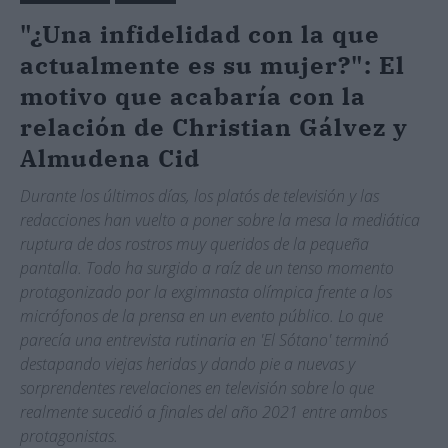
"¿Una infidelidad con la que
actualmente es su mujer?": El
motivo que acabaría con la
relación de Christian Gálvez y
Almudena Cid
Durante los últimos días, los platós de televisión y las
redacciones han vuelto a poner sobre la mesa la mediática
ruptura de dos rostros muy queridos de la pequeña
pantalla. Todo ha surgido a raíz de un tenso momento
protagonizado por la exgimnasta olímpica frente a los
micrófonos de la prensa en un evento público. Lo que
parecía una entrevista rutinaria en 'El Sótano' terminó
destapando viejas heridas y dando pie a nuevas y
sorprendentes revelaciones en televisión sobre lo que
realmente sucedió a finales del año 2021 entre ambos
protagonistas.