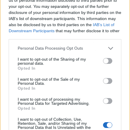
us or personal information disclosed to third parties prior to
la actriz frente a la prensa. Validando por
your opt-out. You may separately opt-out of the further
completo el hartazgo de la protagonista,
disclosure of your personal information by third parties on the
IAB’s list of downstream participants. This information may
Guzmán compartió una información obtenida
also be disclosed by us to third parties on the
IAB’s List of
de primera mano:
"Se ha hablado muchísimo,
Downstream Participants
that may further disclose it to other
durante muchísimos años, sobre lo que ha
third parties.
pasado. Y esta mañana he estado hablando con
una compañera periodista que conoce
Personal Data Processing Opt Outs
muchísimo a la expareja, y me ha dicho que
I want to opt-out of the Sharing of my
Almudena tiene toda la razón, que es agotador
personal data.
Opted In
que estén todo el rato preguntándole".
I want to opt-out of the Sale of my
Personal Data.
Opted In
I want to opt-out of processing my
Personal Data for Targeted Advertising.
Opted In
I want to opt-out of Collection, Use,
Retention, Sale, and/or Sharing of my
Personal Data that Is Unrelated with the