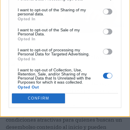
I want to opt-out of the Sharing of my
personal data.
Opted In
I want to opt-out of the Sale of my
Personal Data.
Opted In
I want to opt-out of processing my
Personal Data for Targeted Advertising.
Las opciones mixtas y variables
Opted In
más destacadas
I want to opt-out of Collection, Use,
Retention, Sale, and/or Sharing of my
Entre las hipotecas mixtas, la más competitiva
Personal Data that Is Unrelated with the
Purposes for which it was collected.
en junio es la
Hipoteca Mixta de Pibank, con
Opted Out
un TIN inicial del 1,75 % durante los cuatro
primeros años
. A continuación se sitúan la
CONFIRM
Hipoteca Vamos Mixta de Ibercaja y la Hipoteca
Mixta de Banco Sabadell, ambas con
condiciones atractivas para quienes buscan un
desembolso contenido al inicio y pueden