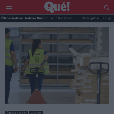
pagos eliminó 140.000 cabras con 700 'cabras e...
Japón pide a EEUU que deje de u
Últimas Noticias
- Noticias Que!:
Últimas noticias
Vivienda