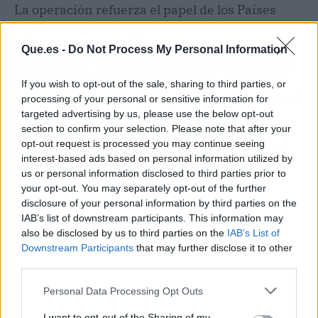
La operación refuerza el papel de los Países
Bajos como destino preferente de la
inversión
inmobiliaria española. Según datos de la
Que.es -
Do Not Process My Personal Information
consultora CBRE, la inversión en logística en el
país alcanzó los 2.100 millones de euros en el
If you wish to opt-out of the sale, sharing to third parties, or
primer trimestre de 2026, un 8% más que en el
processing of your personal or sensitive information for
mismo periodo del año anterior.
El capital
targeted advertising by us, please use the below opt-out
section to confirm your selection. Please note that after your
español, con Pontegadea a la cabeza, está
opt-out request is processed you may continue seeing
jugando un papel cada vez más activo en ese
interest-based ads based on personal information utilized by
crecimiento.
us or personal information disclosed to third parties prior to
your opt-out. You may separately opt-out of the further
disclosure of your personal information by third parties on the
IAB’s list of downstream participants. This information may
also be disclosed by us to third parties on the
IAB’s List of
Downstream Participants
that may further disclose it to other
third parties.
Personal Data Processing Opt Outs
I want to opt-out of the Sharing of my