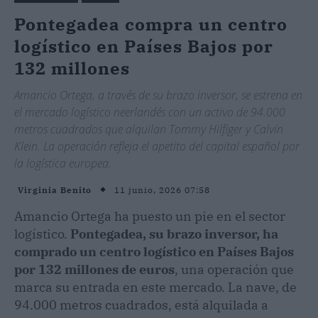
Pontegadea compra un centro
logístico en Países Bajos por
132 millones
Amancio Ortega, a través de su brazo inversor, se estrena en
el mercado logístico neerlandés con un activo de 94.000
metros cuadrados que alquilan Tommy Hilfiger y Calvin
Klein. La operación refleja el apetito del capital español por
la logística europea.
11 junio, 2026 07:58
Virginia Benito
Amancio Ortega ha puesto un pie en el sector
logístico.
Pontegadea, su brazo inversor, ha
comprado un centro logístico en Países Bajos
por 132 millones de euros
, una operación que
marca su entrada en este mercado. La nave, de
94.000 metros cuadrados, está alquilada a