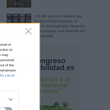
110.000 euros en Madrid por
31.000 en Extremadura: el
dinero ahorrado que necesitas
para comprar una vivienda por
comunidad
sonal or
ection to
ou may
 personal
out of the
 downstream
B’s List of