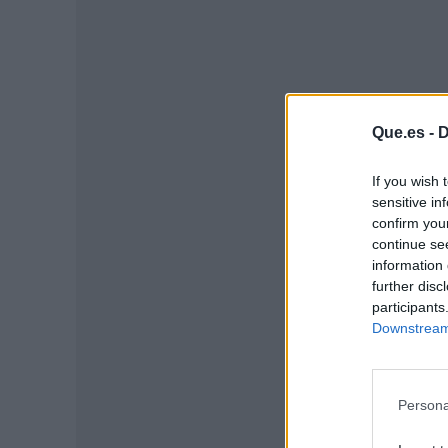
Que.es -
D
If you wish 
sensitive in
confirm you
continue se
information 
further disc
P
participants
Downstream 
Persona