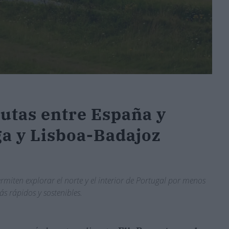
rutas entre España y
a y Lisboa-Badajoz
rmiten explorar el norte y el interior de Portugal por menos
ás rápidos y sostenibles.