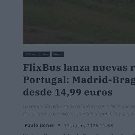
Últimas noticias
Viajes
FlixBus lanza nuevas 
Portugal: Madrid-Brag
desde 14,99 euros
La compañía refuerza su red ibérica con billetes que pe
de 20 euros. Los trayectos ya están disponibles y son m
Paulo Bonet
11 junio, 2026 11:58