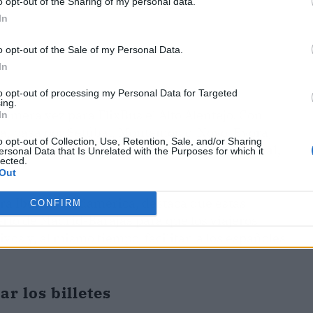
o opt-out of the Sharing of my personal data.
In
o opt-out of the Sale of my Personal Data.
In
to opt-out of processing my Personal Data for Targeted
ing.
rimera vez para FlixBus el Alto Alentejo. Con
In
oa, pasa por Setúbal, Montemor-o-Novo, Évora,
o opt-out of Collection, Use, Retention, Sale, and/or Sharing
joz.
El viaje más largo, entre Badajoz y Setúbal,
ersonal Data that Is Unrelated with the Purposes for which it
lected.
Out
ra Iberia y Sudamérica, destaca que estas
CONFIRM
to de Madrid-Barajas para que los viajeros
os y, al mismo tiempo, facilitan a los españoles
r los billetes