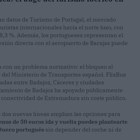
ún datos de Turismo de Portugal, el mercado
uristas internacionales hacia el norte luso, con
18,3 %. Además, los portugueses representan el
exión directa con el aeropuerto de Barajas puede
a con un problema normativo: el bloqueo al
e del Ministerio de Transportes español. FlixBus
radas entre Badajoz, Cáceres y ciudades
ntamiento de Badajoz ha apoyado públicamente
la conectividad de Extremadura sin coste público.
las dos nuevas líneas amplían las opciones para
nos de 50 euros ida y vuelta puedes plantearte
l Duero portugués
sin depender del coche ni de