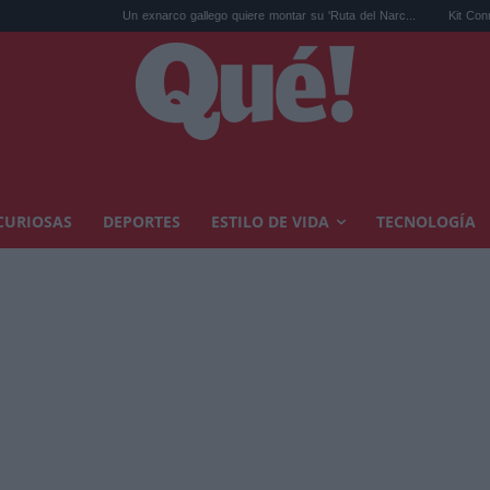
Un exnarco gallego quiere montar su 'Ruta del Narc...
Kit Connor será Cíclope e
CURIOSAS
DEPORTES
ESTILO DE VIDA
TECNOLOGÍA