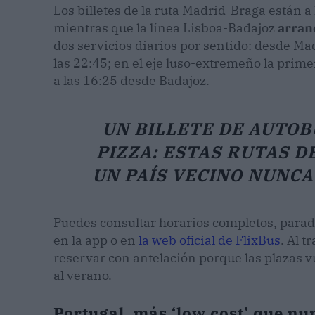
Los billetes de la ruta Madrid-Braga están a
mientras que la línea Lisboa-Badajoz
arran
dos servicios diarios por sentido: desde Mad
las 22:45; en el eje luso-extremeño la prime
a las 16:25 desde Badajoz.
UN BILLETE DE AUTOB
PIZZA: ESTAS RUTAS 
UN PAÍS VECINO NUNCA 
Puedes consultar horarios completos, parad
en la app o en
la web oficial de FlixBus
. Al 
reservar con antelación porque las plazas v
al verano.
Portugal, más ‘low cost’ que nu