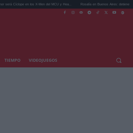
n los X-Men del MCU y Hea...
Rosalía en Buenos Aires: detiene el tráfico y se s...
TIEMPO
VIDEOJUEGOS