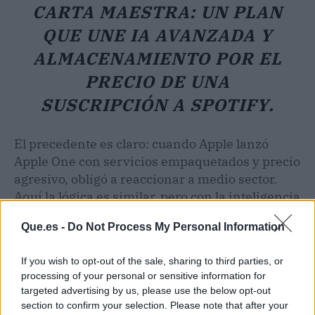
CARTA MAESTRA: UN PLAN
QUE UNE IA AVANZADA Y
ALMACENAMIENTO POR EL
PRECIO DE UNA
SUSCRIPCIÓN A SPOTIFY.
El precedente es claro: cuando Apple lanzó
Apple One con servicios empaquetados y precio
agresivo, obligó a reaccionar a medio sector.
Aquí la lógica es similar, pero con la inteligencia
artificial como núcleo.
Google AI Plus no es una
Que.es -
Do Not Process My Personal Information
suscripción más: es un golpe de efecto que
obliga a OpenAI a replantearse su estrategia
If you wish to opt-out of the sale, sharing to third parties, or
de precios
o arriesgarse a perder a los usuarios
processing of your personal or sensitive information for
que dudaban entre lo gratuito y lo premium.
targeted advertising by us, please use the below opt-out
section to confirm your selection. Please note that after your