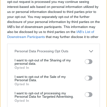
Hype-O-Meter
opt-out request is processed you may continue seeing
interest-based ads based on personal information utilized by
us or personal information disclosed to third parties prior to
Nivel de hype: 9/10.
Por 4,99 euros al mes
your opt-out. You may separately opt-out of the further
tienes IA avanzada, almacenamiento y
disclosure of your personal information by third parties on the
herramientas de productividad. La respuesta
IAB’s list of downstream participants. This information may
de OpenAI se hace esperar — si es que llega.
also be disclosed by us to third parties on the
IAB’s List of
Downstream Participants
that may further disclose it to other
third parties.
Personal Data Processing Opt Outs
I want to opt-out of the Sharing of my
personal data.
Opted In
I want to opt-out of the Sale of my
Personal Data.
Opted In
I want to opt-out of processing my
Personal Data for Targeted Advertising.
Opted In