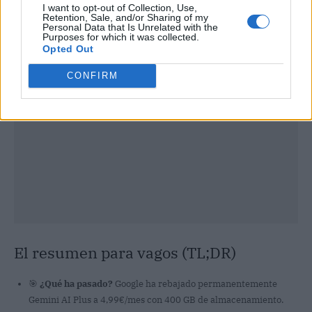
I want to opt-out of Collection, Use,
Publicidad
Retention, Sale, and/or Sharing of my
Personal Data that Is Unrelated with the
Purposes for which it was collected.
Opted Out
CONFIRM
El resumen para vagos (TL;DR)
🎯
¿Qué ha pasado?
Google ha rebajado permanentemente
Gemini AI Plus a 4,99€/mes con 400 GB de almacenamiento.