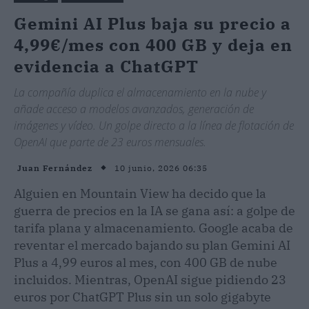
Gemini AI Plus baja su precio a
4,99€/mes con 400 GB y deja en
evidencia a ChatGPT
La compañía duplica el almacenamiento en la nube y
añade acceso a modelos avanzados, generación de
imágenes y vídeo. Un golpe directo a la línea de flotación de
OpenAI que parte de 23 euros mensuales.
10 junio, 2026 06:35
Juan Fernández
Alguien en Mountain View ha decido que la
guerra de precios en la IA se gana así: a golpe de
tarifa plana y almacenamiento. Google acaba de
reventar el mercado bajando su plan Gemini AI
Plus a 4,99 euros al mes, con 400 GB de nube
incluidos. Mientras, OpenAI sigue pidiendo 23
euros por ChatGPT Plus sin un solo gigabyte