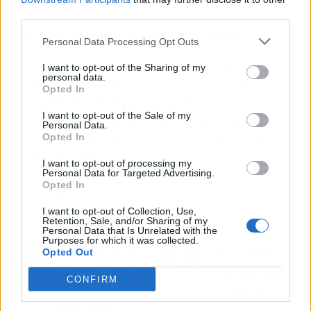
third parties.
🎬 Corte final: lo que debes saber
Personal Data Processing Opt Outs
🍿
Te lo resumo:
Naomi Ackie está a punto de fichar por la
I want to opt-out of the Sharing of my
personal data.
secuela del clásico de terror
It Follows
, que ya tiene a Maika
Opted In
Monroe y David Robert Mitchell de vuelta.
I want to opt-out of the Sale of my
⭐
El personaje clave:
David Robert Mitchell, el creador de la
Personal Data.
Opted In
pesadilla, vuelve a escribir y dirigir; su visión es el auténtico
imán del proyecto.
I want to opt-out of processing my
Personal Data for Targeted Advertising.
📅
Fechas a tener en cuenta:
Rodaje previsto para el verano de
Opted In
2026; estreno aún sin anunciar.
I want to opt-out of Collection, Use,
Retention, Sale, and/or Sharing of my
Personal Data that Is Unrelated with the
Artículo anterior
Artículo siguiente
Purposes for which it was collected.
Javier Bardem arrasa en
De Pili en 'Cuéntame' a
Opted Out
Apple TV+ con 'Cape
profesora universitaria:
CONFIRM
Fear': el thriller
la sorprendente doble
psicológico que ya
vida de Lluvia Rojo
suena a premios