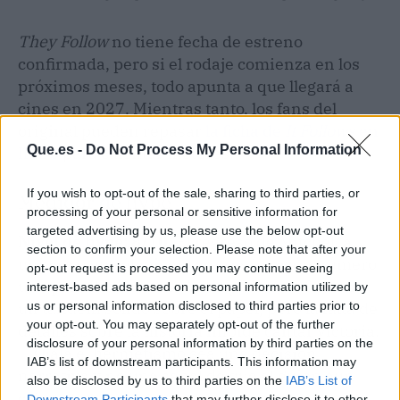
They Follow
no tiene fecha de estreno
confirmada, pero si el rodaje comienza en los
próximos meses, todo apunta a que llegará a
cines en 2027. Mientras tanto, los fans del
original pueden repasar
la ficha de
It Follows
en
Que.es -
Do Not Process My Personal Information
IMDb
para calentar motores.
If you wish to opt-out of the sale, sharing to third parties, or
Medidor de hype
processing of your personal or sensitive information for
targeted advertising by us, please use the below opt-out
Nivel de hype: 8/10.
El regreso de Mitchell al
section to confirm your selection. Please note that after your
universo que él mismo creó es la razón número
opt-out request is processed you may continue seeing
uno para ilusionarse. Ackie y Monroe forman
interest-based ads based on personal information utilized by
un tándem sólido sobre el papel, pero la falta de
us or personal information disclosed to third parties prior to
your opt-out. You may separately opt-out of the further
detalles sobre la historia impide cantar victoria.
disclosure of your personal information by third parties on the
— Ojalá el hermetismo sea una decisión
IAB’s list of downstream participants. This information may
narrativa y no una señal de que el guion aún
also be disclosed by us to third parties on the
IAB’s List of
colea.
Downstream Participants
that may further disclose it to other