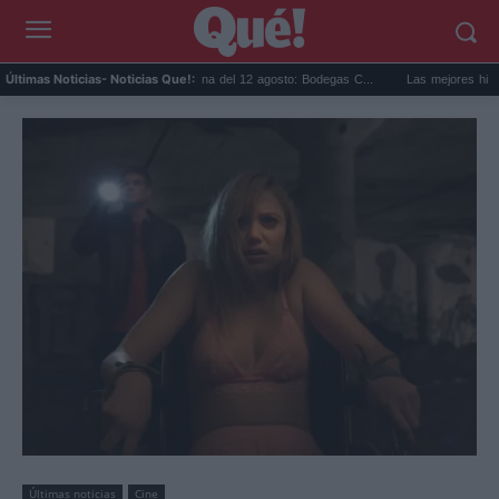
Eclipse solar en Cariñena del 12 agosto: Bodegas C...
Las mejores hipotecas d
Últimas Noticias
- Noticias Que!:
Últimas noticias
Cine