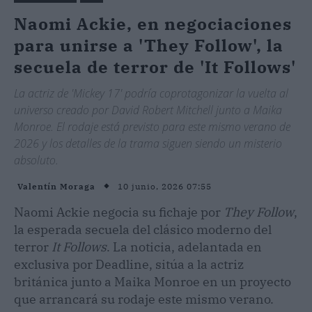
Naomi Ackie, en negociaciones
para unirse a 'They Follow', la
secuela de terror de 'It Follows'
La actriz de 'Mickey 17' podría coprotagonizar la vuelta al
universo creado por David Robert Mitchell junto a Maika
Monroe. El rodaje está previsto para este mismo verano de
2026 y los detalles de la trama siguen siendo un misterio
absoluto.
10 junio, 2026 07:55
Valentín Moraga
Naomi Ackie negocia su fichaje por
They Follow
,
la esperada secuela del clásico moderno del
terror
It Follows
. La noticia, adelantada en
exclusiva por Deadline, sitúa a la actriz
británica junto a Maika Monroe en un proyecto
que arrancará su rodaje este mismo verano.