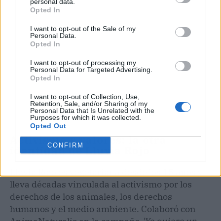
personal data.
Opted In
I want to opt-out of the Sale of my
Personal Data.
Opted In
I want to opt-out of processing my
Personal Data for Targeted Advertising.
Opted In
I want to opt-out of Collection, Use,
Retention, Sale, and/or Sharing of my
Personal Data that Is Unrelated with the
Purposes for which it was collected.
Opted Out
Activismo y valores: la otra
CONFIRM
identidad de Lluvia Rojo
Lluvia Rojo es vegetariana desde los 15 años y
lleva décadas vinculada al activismo por los
derechos de los animales, los derechos
humanos y el medio ambiente. Colaboró con