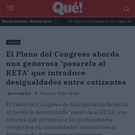
uiere montar su 'Ruta del Narc...
Kit Connor será Cíclope en los X-Men del MCU y H
Últimas Noticias
- Noticias Que!:
Empleo
El Pleno del Congreso aborda
una generosa ‘pasarela al
RETA’ que introduce
desigualdades entre cotizantes
9 junio, 2026 08:55
Servimedia
El Pleno del Congreso de los Diputados debatirá
el jueves la denominada ‘pasarela al RETA’, una
reforma que permitirá a los profesionales
integrados en mutualidades alternativas al
Régimen de Autónomos trasladar sus