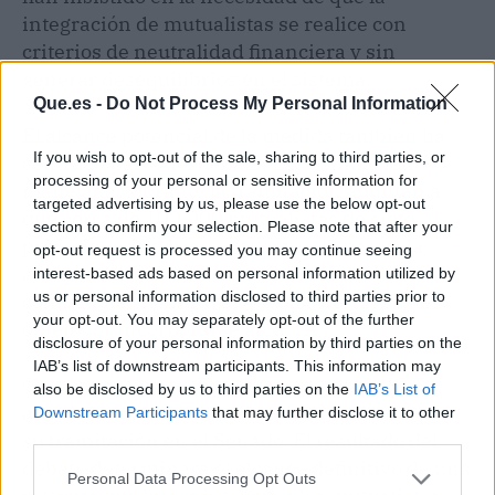
integración de mutualistas se realice con
criterios de neutralidad financiera y sin
generar desequilibrios en el sistema.
Que.es -
Do Not Process My Personal Information
El alcance potencial de la medida también ha
If you wish to opt-out of the sale, sharing to third parties, or
centrado parte del debate. Las estimaciones
processing of your personal or sensitive information for
manejadas durante la tramitación apuntan a
targeted advertising by us, please use the below opt-out
que cerca de 100.000 mutualistas de siete
section to confirm your selection. Please note that after your
profesiones podrían acogerse a la pasarela,
opt-out request is processed you may continue seeing
aunque el número final dependerá de las
interest-based ads based on personal information utilized by
us or personal information disclosed to third parties prior to
condiciones definitivas y de los perfiles que
your opt-out. You may separately opt-out of the further
opten por incorporarse al RETA.
disclosure of your personal information by third parties on the
IAB’s list of downstream participants. This information may
Con su paso por el Pleno, la pasarela al RETA
also be disclosed by us to third parties on the
IAB’s List of
afronta un momento clave antes de continuar
Downstream Participants
that may further disclose it to other
third parties.
su tramitación en el Senado. El resultado del
debate determinará el alcance definitivo de una
Personal Data Processing Opt Outs