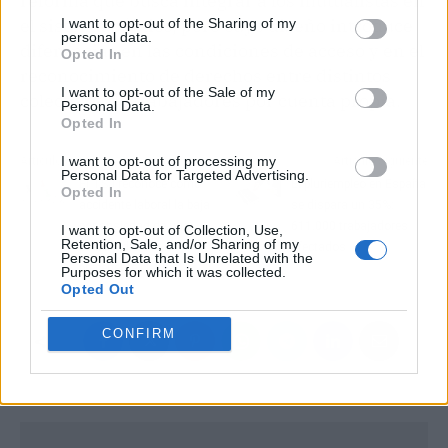
reforma que busca integrar a los mutualistas en
el sistema público, pero cuyo diseño introduce
I want to opt-out of the Sharing of my
personal data.
diferencias en las condiciones de acceso y en el
Opted In
reconocimiento de derechos entre distintos
I want to opt-out of the Sale of my
colectivos de trabajadores por cuenta propia.
Personal Data.
Opted In
I want to opt-out of processing my
Artículo anterior
Artículo siguiente
Personal Data for Targeted Advertising.
El TSJ reconoce como
El pluriempleo en España
Opted In
accidente laboral la baja
se dispara un 35%:
por ansiedad de una
611.000 trabajadores
I want to opt-out of Collection, Use,
Retention, Sale, and/or Sharing of my
perito judicial: un
afectados
Personal Data that Is Unrelated with the
precedente clave
Purposes for which it was collected.
Opted Out
CONFIRM