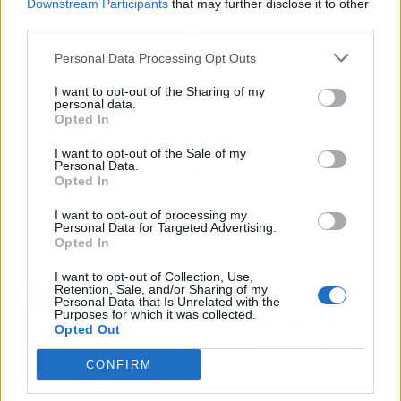
Downstream Participants
that may further disclose it to other
third parties.
👀
¿Quiénes son los protagonistas?
Ronald Araujo, central
del Barça y de Uruguay, y Marcelo Bielsa, seleccionador
Personal Data Processing Opt Outs
charrúa.
I want to opt-out of the Sharing of my
🔥
¿Cuál es el drama?
Una lesión muscular le hace
personal data.
Opted In
esprintar a Barcelona para tratarse y pone en duda su
presencia en el debut mundialista.
I want to opt-out of the Sale of my
Personal Data.
📲
¿Por qué todo internet habla de esto?
Porque Uruguay
Opted In
se juega la clasificación en un grupo con España y cada baja
toca el esqueleto del once de Bielsa.
I want to opt-out of processing my
Personal Data for Targeted Advertising.
Opted In
Artículo anterior
Artículo siguiente
I want to opt-out of Collection, Use,
El frente común de
El misterio de las caras
Retention, Sale, and/or Sharing of my
Personal Data that Is Unrelated with the
Galicia, Asturias y
de Bélmez: el fenómeno
Purposes for which it was collected.
Castilla y León contra
paranormal que
Opted Out
los peajes de autopista
conmocionó a España
que pagas cada vez que
hace décadas
CONFIRM
viajas por el norte