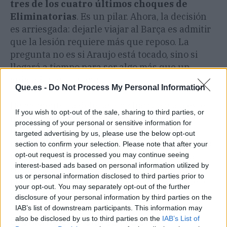
tres de los cuatro últimos choques de
Eliminatorias
. Es un pilar. Ahora, la decisión
es arriesgada: dejarle viajar al Barça es admitir
que la lesión requiere más que reposo. La
pregunta no es si Araujo está tocado, sino si
llegará a tiempo para ser algo más que un
animador en el banquillo.
Que.es -
Do Not Process My Personal Information
De momento, la delegación charrúa viaja este
If you wish to opt-out of the sale, sharing to third parties, or
martes por la noche a Cancún y de allí se
processing of your personal or sensitive information for
trasladará a Playa del Carmen. Araujo se
targeted advertising by us, please use the below opt-out
reincorporará antes de volar. La gran incógnita
section to confirm your selection. Please note that after your
opt-out request is processed you may continue seeing
es si lo hará para calentar banquillo o para
interest-based ads based on personal information utilized by
comandar la defensa. La respuesta, en sus
us or personal information disclosed to third parties prior to
gemelos. Y en las manos de los médicos que lo
your opt-out. You may separately opt-out of the further
conocen de toda la vida.
disclosure of your personal information by third parties on the
IAB’s list of downstream participants. This information may
also be disclosed by us to third parties on the
IAB’s List of
El chisme en 3 claves (TL;DR)