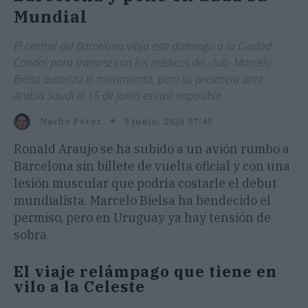
Mundial
El central del Barcelona viaja este domingo a la Ciudad
Condal para tratarse con los médicos del club. Marcelo
Bielsa autoriza el movimiento, pero su presencia ante
Arabia Saudí el 15 de junio es casi imposible.
9 junio, 2026 07:45
Nacho Pérez
Ronald Araujo se ha subido a un avión rumbo a
Barcelona sin billete de vuelta oficial y con una
lesión muscular que podría costarle el debut
mundialista. Marcelo Bielsa ha bendecido el
permiso, pero en Uruguay ya hay tensión de
sobra.
El viaje relámpago que tiene en
vilo a la Celeste