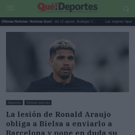
Eclipse solar en Cariñena del 12 agosto: Bodegas C...
Las mejores hipotecas de a
Últimas Noticias
- Noticias Que!:
Deportes
Últimas noticias
La lesión de Ronald Araujo
obliga a Bielsa a enviarlo a
Barcelona y pone en duda su