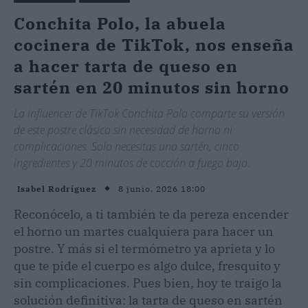
Conchita Polo, la abuela
cocinera de TikTok, nos enseña
a hacer tarta de queso en
sartén en 20 minutos sin horno
La influencer de TikTok Conchita Polo comparte su versión
de este postre clásico sin necesidad de horno ni
complicaciones. Solo necesitas una sartén, cinco
ingredientes y 20 minutos de cocción a fuego bajo.
8 junio, 2026 18:00
Isabel Rodríguez
Reconócelo, a ti también te da pereza encender
el horno un martes cualquiera para hacer un
postre. Y más si el termómetro ya aprieta y lo
que te pide el cuerpo es algo dulce, fresquito y
sin complicaciones. Pues bien, hoy te traigo la
solución definitiva: la tarta de queso en sartén