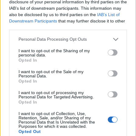
disclosure of your personal information by third parties on the
IAB’s list of downstream participants. This information may
Yo ya la he hecho un par de veces y, la verdad,
also be disclosed by us to third parties on the
IAB’s List of
se ha convertido en ese comodín que sacas
Downstream Participants
that may further disclose it to other
cuando llegan visitas improvisadas o
third parties.
simplemente te apetece darte un capricho sin
Personal Data Processing Opt Outs
montar la cocina. Y además no deja ese calor
insoportable del horno en pleno verano.
I want to opt-out of the Sharing of my
personal data.
Opted In
💡 El truco del almendruco
I want to opt-out of the Sale of my
Personal Data.
Tiempo total: 25 minutos (5 de preparación, 20
Opted In
de cocción). Nivel de dificultad: fácil incluso
I want to opt-out of processing my
para los que creen que la tarta de queso es
Personal Data for Targeted Advertising.
Opted In
territorio de chefs. Un consejo extra: usa una
sartén de buen antiadherente y deja que se
I want to opt-out of Collection, Use,
enfríe del todo antes de desmoldar, así
Retention, Sale, and/or Sharing of my
Personal Data that Is Unrelated with the
mantiene la forma perfecta.
Purposes for which it was collected.
Opted Out