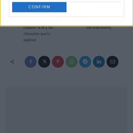
CONFIRM
Artículo anterior
Artículo siguiente
Fable se queda sin
Leonor y Sofía pasan de
doblaje al español de
la misa del Papa a bailar
España: la IA y las
con Bad Bunny
cláusulas que lo
explican