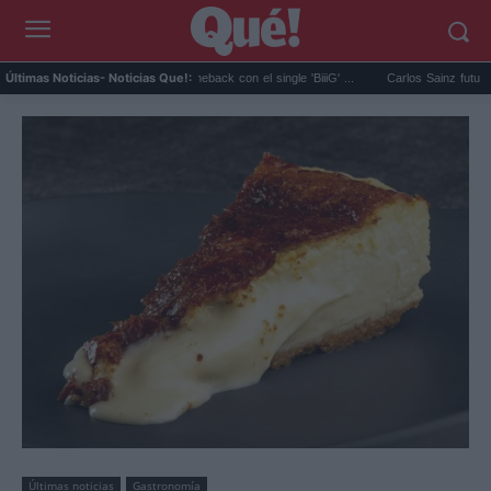
BIGBANG anuncia su comeback con el single 'BiiiG' ...
Carlos Sainz futuro en el air
Últimas Noticias
- Noticias Que!:
Últimas noticias
Gastronomía