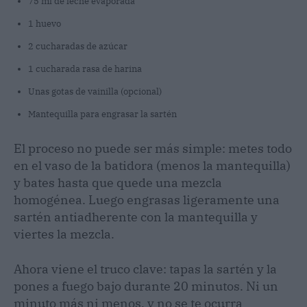
75 ml de leche evaporada
1 huevo
2 cucharadas de azúcar
1 cucharada rasa de harina
Unas gotas de vainilla (opcional)
Mantequilla para engrasar la sartén
El proceso no puede ser más simple: metes todo
en el vaso de la batidora (menos la mantequilla)
y bates hasta que quede una mezcla
homogénea. Luego engrasas ligeramente una
sartén antiadherente con la mantequilla y
viertes la mezcla.
Ahora viene el truco clave: tapas la sartén y la
pones a fuego bajo durante 20 minutos. Ni un
minuto más ni menos, y no se te ocurra