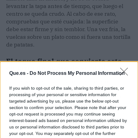
levantar la tapa antes de tiempo, que luego el
centro se queda crudo. Al cabo de ese rato,
compruebas que esté cuajada: la superficie
debe estar firme y sin temblor. Una vez fría, la
vuelcas sobre un plato como si fuera una tortilla
de patatas.
El toque final que convierte esto
en tarta de queso de verdad.
Que.es -
Do Not Process My Personal Information
Con la base ya lista, solo te queda elegir el
topping. Conchita le pone la mermelada que
If you wish to opt-out of the sale, sharing to third parties, or
processing of your personal or sensitive information for
más le guste (la de fresa o frambuesa le va de
targeted advertising by us, please use the below opt-out
cine), pero tú puedes echarle fresas frescas,
section to confirm your selection. Please note that after your
unas láminas de albaricoque o cualquier fruta
opt-out request is processed you may continue seeing
de temporada.
El contraste del dulce de la
interest-based ads based on personal information utilized by
mermelada con la suavidad del queso es una
us or personal information disclosed to third parties prior to
your opt-out. You may separately opt-out of the further
auténtica locura
.