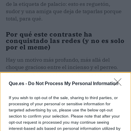
de la etiqueta de palacio: esto es reguetón,
sudor y una amiga que deja de taparlas porque
total, para qué.
Por qué este contraste ha
conquistado las redes (y no es solo
por el meme)
Hay un motivo más profundo, más allá del
choque gracioso entre el incienso y el perreo.
Este plan doble es el espejo de una generación
que ya no quiere elegir entre la tradición y la
Que.es -
Do Not Process My Personal Information
calle.
Leonor y Sofía no rompen el molde a lo
bruto: lo estiran. Cumplen, representan,
If you wish to opt-out of the sale, sharing to third parties, or
saludan al Papa, y luego bajan al césped
processing of your personal or sensitive information for
targeted advertising by us, please use the below opt-out
metropolitano con sus amigas sin pedir
section to confirm your selection. Please note that after your
permiso al relato oficial. No es rebeldía, es
opt-out request is processed you may continue seeing
naturalidad.
interest-based ads based on personal information utilized by