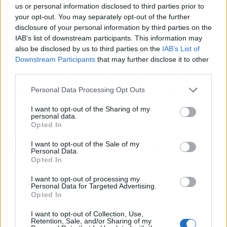
us or personal information disclosed to third parties prior to
Mientras algunos sectores se quejan de que dos
your opt-out. You may separately opt-out of the further
disclosure of your personal information by third parties on the
princesas bailen reguetón —porque siempre
IAB’s list of downstream participants. This information may
hay un sector quejándose—, en la redacción ya
also be disclosed by us to third parties on the
IAB’s List of
hemos puesto el vídeo tres veces en bucle. Y nos
Downstream Participants
that may further disclose it to other
parece lo más fresco que ha dado la
Casa Real
third parties.
en meses. Quién sabe, igual el próximo fin de
Personal Data Processing Opt Outs
semana las vemos haciendo el challenge de
'Baticano' con un cirio en la mano. Cosas que
I want to opt-out of the Sharing of my
personal data.
pasan en 2026.
Opted In
El chisme en 3 claves (TL;DR)
I want to opt-out of the Sale of my
Personal Data.
Opted In
👀
¿Quiénes son las protagonistas?
Leonor de Borbón y Sofía
I want to opt-out of processing my
de Borbón, hijas de Felipe VI y Letizia.
Personal Data for Targeted Advertising.
Opted In
🔥
¿Cuál es el drama?
Pasaron de la misa papal al concierto de
Bad Bunny el mismo domingo, con top patriótico y camarita al
I want to opt-out of Collection, Use,
cuello.
Retention, Sale, and/or Sharing of my