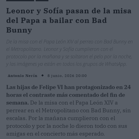
Leonor y Sofía pasan de la misa
del Papa a bailar con Bad
Bunny
De la misa con el Papa León XIV al perreo con Bad Bunny en
el Metropolitano. Leonor y Sofía cumplieron con el
protocolo por la mañana y se soltaron el pelo por la noche,
y las imágenes ya están en todos los grupos de WhatsApp.
8 junio, 2026 20:00
Antonio Nerín
Las hijas de Felipe VI han protagonizado en 24
horas el contraste más comentado del fin de
semana.
De la misa con el Papa León XIV a
perrear en el Metropolitano con Bad Bunny, sin
escalas. Por la mañana cumplieron con el
protocolo y por la noche lo dieron todo con sus
amigas en el concierto más esperado.