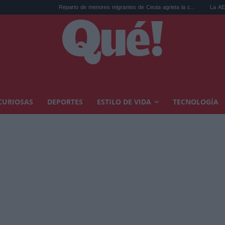
Reparto de menores migrantes de Ceuta agrieta la c...
La AEMET prepara una pre
CURIOSAS
DEPORTES
ESTILO DE VIDA
TECNOLOGÍA