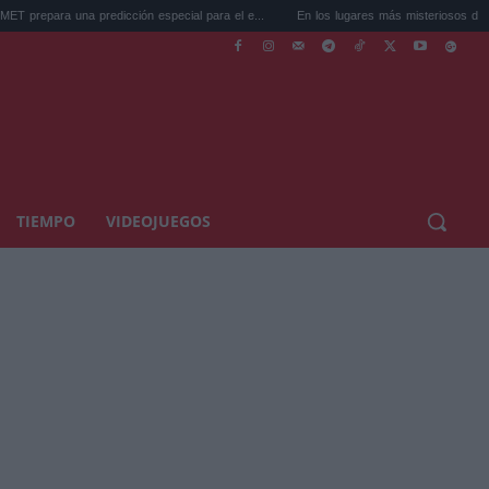
dicción especial para el e...
En los lugares más misteriosos del planeta: Stoneh...
TIEMPO
VIDEOJUEGOS