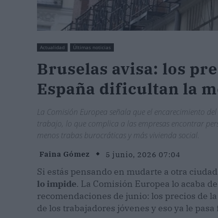
Actualidad
Últimas noticias
Bruselas avisa: los pre
España dificultan la m
La Comisión Europea señala que el encarecimiento del 
trabajo, lo que complica a las empresas encontrar pers
menos trabas burocráticas y más vivienda social.
Faina Gómez
5 junio, 2026 07:04
Si estás pensando en mudarte a otra ciudad
lo impide
. La Comisión Europea lo acaba de
recomendaciones de junio: los precios de l
de los trabajadores jóvenes y eso ya le pasa 