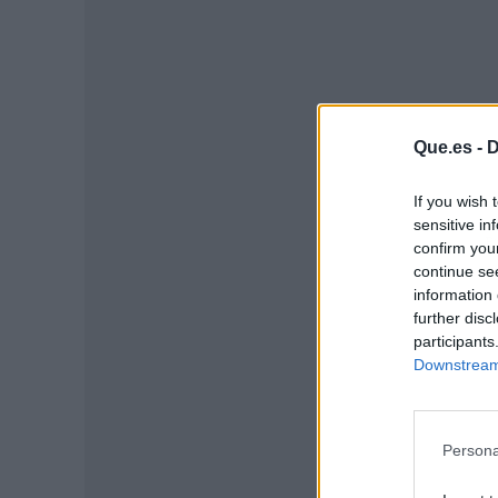
Que.es -
D
If you wish 
sensitive in
P
confirm you
continue se
information 
further disc
participants
Downstream 
Persona