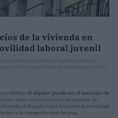
cios de la vivienda en
ovilidad laboral juvenil
alquiler frena que los jóvenes se muevan a donde hay
onal y lastra la competitividad. Bruselas pide suelo público,
 por trabajo,
el alquiler puede ser el muro que te
 poner negro sobre blanco en su paquete de
a vivienda en España están frenando la movilidad
factura a la competitividad del país.