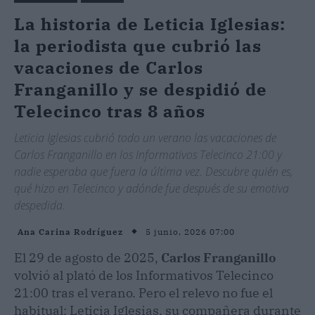
La historia de Leticia Iglesias:
la periodista que cubrió las
vacaciones de Carlos
Franganillo y se despidió de
Telecinco tras 8 años
Leticia Iglesias cubrió todo un verano las vacaciones de
Carlos Franganillo en los Informativos Telecinco 21:00 y
nadie esperaba que fuera la última vez. Descubre quién es,
qué hizo en Telecinco y adónde fue después de su emotiva
despedida.
5 junio, 2026 07:00
Ana Carina Rodríguez
El 29 de agosto de 2025,
Carlos Franganillo
volvió al plató de los Informativos Telecinco
21:00 tras el verano. Pero el relevo no fue el
habitual: Leticia Iglesias, su compañera durante