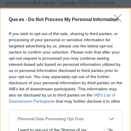
nocturnos del canal. Cuando CNN+ cerró en
2010, Mediaset la fichó casi de inmediato.
Fue
el primer gran reconocimiento
de la industria
Que.es -
Do Not Process My Personal Information
a su talento: una periodista formada en las
trincheras informativas, con experiencia en
If you wish to opt-out of the sale, sharing to third parties, or
economía, en directo y en información de
processing of your personal or sensitive information for
urgencia.
targeted advertising by us, please use the below opt-out
section to confirm your selection. Please note that after your
opt-out request is processed you may continue seeing
interest-based ads based on personal information utilized by
us or personal information disclosed to third parties prior to
your opt-out. You may separately opt-out of the further
disclosure of your personal information by third parties on the
IAB’s list of downstream participants. This information may
also be disclosed by us to third parties on the
IAB’s List of
Downstream Participants
that may further disclose it to other
third parties.
Personal Data Processing Opt Outs
I want to opt-out of the Sharing of my