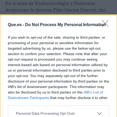
En el área de Endocrinología y Nutrición
despuntan la doctora Pilar García Durruti, del
Hospital HM Montepríncipe; el doctor Esteban
Jódar Gimeno, jefe del servicio de
Que.es -
Do Not Process My Personal Information
Endocrinología y Nutrición del Hospital
Universitario Quirónsalud Madrid, además de
If you wish to opt-out of the sale, sharing to third parties, or
estar en el Hospital Universitario Ruber Juan
processing of your personal or sensitive information for
Bravo y Hospital Quirónsalud San José, y la
targeted advertising by us, please use the below opt-out
section to confirm your selection. Please note that after your
doctora Susana Monereo, jefa del Servicio de
opt-out request is processed you may continue seeing
Endocrinología y Nutrición del Gregorio
interest-based ads based on personal information utilized by
Marañón, además de formar parte del Hospital
us or personal information disclosed to third parties prior to
Ruber Internacional.
your opt-out. You may separately opt-out of the further
disclosure of your personal information by third parties on the
IAB’s list of downstream participants. This information may
En la especialidad de Fertilidad y Reproducción
also be disclosed by us to third parties on the
IAB’s List of
Asistida destacan el doctor Juan Antonio García
Downstream Participants
that may further disclose it to other
Velasco, director científico del Centro de
third parties.
Investigación Ivirma y director de IVI Madrid; el
Personal Data Processing Opt Outs
doctor Ramón Aurell Ballesteros, que dirige el