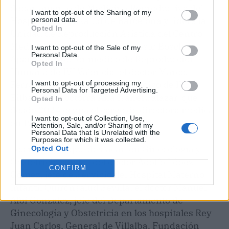
departamento de Medicina Reproductiva del
I want to opt-out of the Sharing of my
Hospital Quirónsalud de Barcelona y lidera la
personal data.
Opted In
Unidad de Reproducción Asistida del Centro
Médico Teknon; el doctor Ernesto Bosch
I want to opt-out of the Sale of my
Personal Data.
Aparicio, director médico de Reproducción
Opted In
Humana de IVI Valencia; el doctor Marcos
I want to opt-out of processing my
Ferrando Serrano, director médico de IVI
Personal Data for Targeted Advertising.
Bilbao, y la doctorra Ana Isanel Salazar, que
Opted In
desde 2024 ocupa el cargo de directora médica
I want to opt-out of Collection, Use,
en IVI Madrid.
Retention, Sale, and/or Sharing of my
Personal Data that Is Unrelated with the
Purposes for which it was collected.
Los nombres que destacan en Ginecología y
Opted Out
Obstetricia son los del doctor Adolfo López
CONFIRM
Gómez, jefe de Servicio del Hospital Materno
Infantil Quirónsalud Sevilla; el doctor Manuel
Albi González, jefe del Departamento de
Ginecología y Obstetricia en los hospitales Rey
Juan Carlos, General de Villalba, Fundación