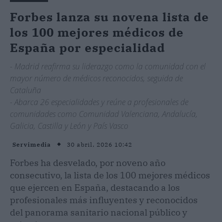
Forbes lanza su novena lista de
los 100 mejores médicos de
España por especialidad
- Madrid reafirma su liderazgo como la comunidad con el
mayor número de médicos reconocidos, seguida de
Cataluña
- Abarca 26 especialidades y reúne a profesionales de
comunidades como Comunidad Valenciana, Andalucía,
Galicia, Castilla y León y País Vasco
30 abril, 2026 10:42
Servimedia
Forbes ha desvelado, por noveno año
consecutivo, la lista de los 100 mejores médicos
que ejercen en España, destacando a los
profesionales más influyentes y reconocidos
del panorama sanitario nacional público y