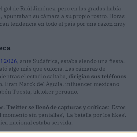
l gol de Raúl Jiménez, pero en las gradas había
d, apuntaban su cámara a su propio rostro. Horas
ran tendencia en todo el país por una razón muy
eca
l 2026
, ante Sudáfrica, estaba siendo una fiesta.
sató algo más que euforia. Las cámaras de
ientras el estadio saltaba,
dirigían sus teléfonos
n
. Eran Marck del Águila, influencer mexicano
Rubén Tuesta, tiktoker peruano.
os.
Twitter se llenó de capturas y críticas
: 'Estos
el momento sin pantallas', 'La batalla por los likes'.
ica nacional estaba servida.