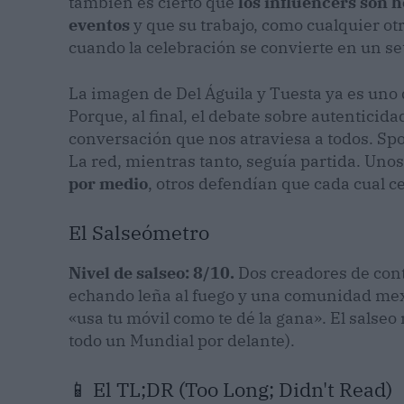
también es cierto que
los influencers son h
eventos
y que su trabajo, como cualquier ot
cuando la celebración se convierte en un set
La imagen de Del Águila y Tuesta ya es uno 
Porque, al final, el debate sobre autenticida
conversación que nos atraviesa a todos. Spoil
La red, mientras tanto, seguía partida. Uno
por medio
, otros defendían que cada cual c
El Salseómetro
Nivel de salseo: 8/10.
Dos creadores de cont
echando leña al fuego y una comunidad mexi
«usa tu móvil como te dé la gana». El sals
todo un Mundial por delante).
📱 El TL;DR (Too Long; Didn't Read)