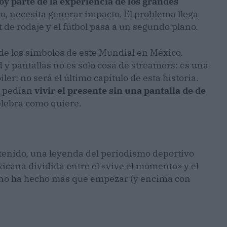
oy parte de la experiencia de los grandes
ro, necesita generar impacto. El problema llega
 de rodaje y el fútbol pasa a un segundo plano.
de los símbolos de este Mundial en México.
d y pantallas no es solo cosa de streamers: es una
er: no será el último capítulo de esta historia.
s pedían
vivir el presente sin una pantalla de de
elebra como quiere.
enido, una leyenda del periodismo deportivo
cana dividida entre el «vive el momento» y el
eo no ha hecho más que empezar (y encima con