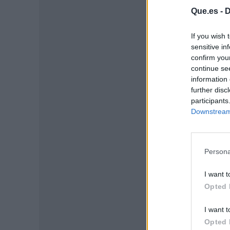
Que.es -
D
If you wish 
sensitive in
confirm you
continue se
information 
further disc
participants
Downstream 
P
Persona
I want t
Opted 
I want t
Opted 