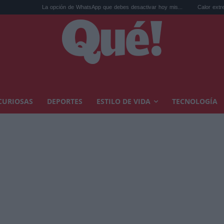
 opción de WhatsApp que debes desactivar hoy mis...
Calor extremo y ansiedad: sín
CURIOSAS
DEPORTES
ESTILO DE VIDA
TECNOLOGÍA