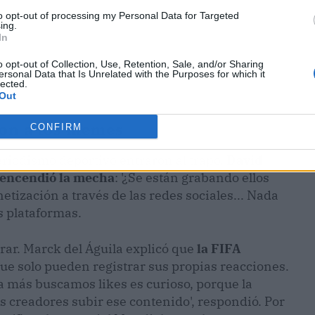
to opt-out of processing my Personal Data for Targeted
ing.
In
o opt-out of Collection, Use, Retention, Sale, and/or Sharing
ersonal Data that Is Unrelated with the Purposes for which it
lected.
Out
son a los memes
CONFIRM
eriodismo deportivo entraron al trapo.
David
, encendió la mecha
: '¿Se están grabando ellos
etización a través de las redes sociales... Nada
s plataformas.
erar. Marck del Águila explicó que
la FIFA
 que solo pueden registrar sus propias reacciones.
a más buscamos likes es curioso, porque la
os creadores subir ese contenido', respondió. Por