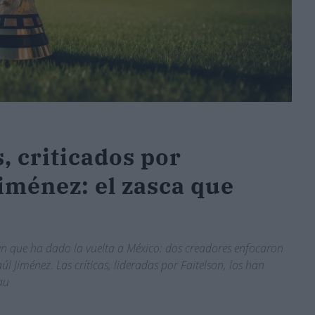
, criticados por
Jiménez: el zasca que
n que ha dado la vuelta a México: dos creadores enfocaron
úl Jiménez. Las críticas, lideradas por Faitelson, los han
au