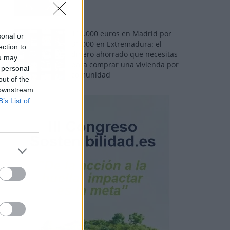
110.000 euros en Madrid por
sonal or
31.000 en Extremadura: el
ection to
dinero ahorrado que necesitas
ou may
para comprar una vivienda por
 personal
comunidad
out of the
 downstream
B’s List of