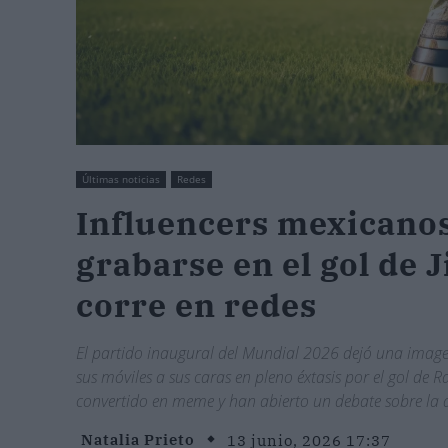
Últimas noticias
Redes
Influencers mexicanos
grabarse en el gol de 
corre en redes
El partido inaugural del Mundial 2026 dejó una image
sus móviles a sus caras en pleno éxtasis por el gol de Ra
convertido en meme y han abierto un debate sobre la 
Natalia Prieto
13 junio, 2026 17:37