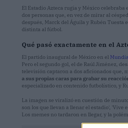
El Estadio Azteca rugía y México celebraba e
dos personas que, en vez de mirar al céspe
después, Marck del Águila y Rubén Tuesta e
distinta al fútbol.
Qué pasó exactamente en el Azt
El partido inaugural de México en el
Mundia
Pero el segundo gol, el de Raúl Jiménez, de
televisión captaron a dos aficionados que, m
a sus propias caras para grabar su reacció
especializado en contenido futbolístico, y 
La imagen se viralizó en cuestión de minut
son los que llevan a llenar el estadio', 'Vive 
Los memes no tardaron en llegar, y la polém