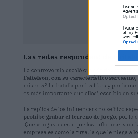
I want 
Advertis
Opted 
I want t
of my P
was col
Opted 
Las redes responden: de Faitel
La controversia escaló cuando figuras del p
Faitelson, con su característico sarcasmo
mismos? La batalla por los likes y por la mon
es más importante que ellos', escribió en su
La réplica de los influencers no se hizo esp
prohíbe grabar el terreno de juego
, por lo
'Que vengas a decir que los influencers nad
empresa es como la tuya, la que le niega a l