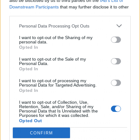
also be disclosed by us to third parties on the
IAB’s List of
patrocinados llegan en el momento justo y con
Downstream Participants
that may further disclose it to other
un tono que encaje de verdad. Pero, por otro,
third parties.
corremos el riesgo de que todo se convierta en
Personal Data Processing Opt Outs
un bucle de anuncios diseñados para no fallar
nunca, vaciando de sorpresa y autenticidad el
I want to opt-out of the Sharing of my
personal data.
contenido que consumimos a diario.
Opted In
La gran pregunta que queda en el aire es hasta
I want to opt-out of the Sale of my
Personal Data.
qué punto los influencers estarán dispuestos a
Opted In
ceder el control creativo a la IA. El informe de
I want to opt-out of processing my
Softtek apunta a un futuro donde la
Personal Data for Targeted Advertising.
colaboración entre humanos y máquinas será la
Opted In
norma, y eso nos obliga a replantearnos qué
I want to opt-out of Collection, Use,
valor añade un ser humano real a un anuncio
Retention, Sale, and/or Sharing of my
Personal Data that Is Unrelated with the
cuando un avatar puede hacer lo mismo por
Purposes for which it was collected.
Opted Out
menos dinero.
La respuesta, como casi
siempre, la tienen los seguidores, que son los
CONFIRM
que deciden con cada like si prefieren la