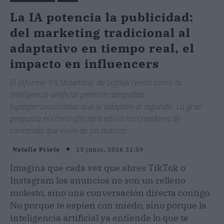
La IA potencia la publicidad:
del marketing tradicional al
adaptativo en tiempo real, el
impacto en influencers
El informe 'It's Showtime' de Softtek revela cómo la
inteligencia artificial permite campañas
hiperpersonalizadas que se adaptan al segundo. La gran
pregunta es cómo afectará esto a los creadores de
contenido que viven de las marcas.
13 junio, 2026 21:59
Natalia Prieto
Imagina que cada vez que abres TikTok o
Instagram los anuncios no son un relleno
molesto, sino una conversación directa contigo.
No porque te espíen con miedo, sino porque la
inteligencia artificial ya entiende lo que te