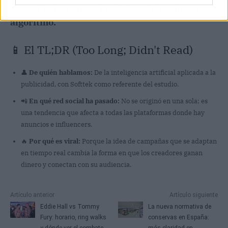
conexión humana o la eficiencia fría de un
algoritmo.
📱 El TL;DR (Too Long; Didn't Read)
👤
De quién hablamos:
De la inteligencia artificial aplicada a la
publicidad, con Softtek como referente del estudio.
📲
En qué red social ha pasado:
No se originó en una sola; es
una tendencia que afecta a todas las plataformas donde hay
anuncios e influencers.
🔥
Por qué es viral:
Porque la idea de campañas que se adaptan
en tiempo real cambia la forma en que los creadores ganan
dinero y conectan con su audiencia.
Artículo anterior
Artículo siguiente
Eddie Hall vs Tommy
La nueva normativa de
Fury: horario, ring walks
conservas en España:
y dónde ver el combate
más claridad en