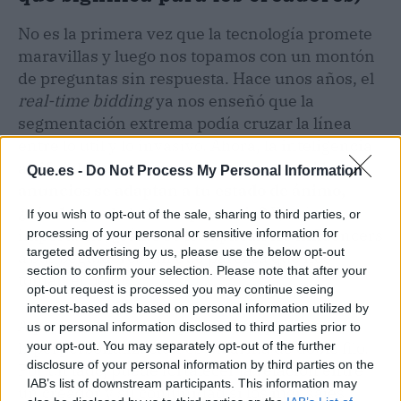
No es la primera vez que la tecnología promete
maravillas y luego nos topamos con un montón
de preguntas sin respuesta. Hace unos años, el
real-time bidding
ya nos enseñó que la
segmentación extrema podía cruzar la línea
entre lo útil y lo invasivo. Ahora, la inteligencia
artificial lleva esa tensión al extremo:
si los
Que.es -
Do Not Process My Personal Information
anuncios se adaptan a tu estado de ánimo,
¿dónde queda la transparencia?
Y, más
If you wish to opt-out of the sale, sharing to third parties, or
importante, ¿cómo se lo explican los influencers
processing of your personal or sensitive information for
targeted advertising by us, please use the below opt-out
a sus seguidores sin que parezca que nos
section to confirm your selection. Please note that after your
toman el pelo?
opt-out request is processed you may continue seeing
interest-based ads based on personal information utilized by
Aquí en la redacción pensamos que esta
us or personal information disclosed to third parties prior to
hiperpersonalización es un arma de doble filo.
your opt-out. You may separately opt-out of the further
disclosure of your personal information by third parties on the
Por un lado, puede fortalecer la relación entre
IAB’s list of downstream participants. This information may
un creador y su comunidad si los mensajes