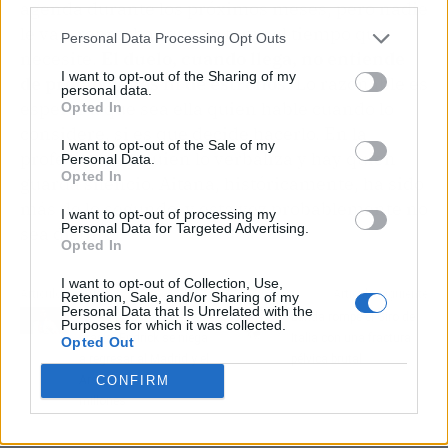
agenda durante los próximos meses, pero nadie
le va a reprochar que se tome el tiempo que
Personal Data Processing Opt Outs
necesite.
El duelo, cuando llega, no entiende
I want to opt-out of the Sharing of my
de promociones ni de estrenos
. Lo razonable es
personal data.
esperar a que sea ella quien hable cuando lo
Opted In
considere, si es que decide hacerlo. En la
I want to opt-out of the Sale of my
profesión hay quien lo verbaliza y hay quien
Personal Data.
Opted In
guarda silencio. Aitana, históricamente, ha sido
más de lo segundo, y esta vez probablemente no
I want to opt-out of processing my
Personal Data for Targeted Advertising.
sea distinto.
Opted In
I want to opt-out of Collection, Use,
Artículo anterior
Artículo siguiente
Retention, Sale, and/or Sharing of my
Personal Data that Is Unrelated with the
Arteta prepara el golpe de
Landa rompe el Giro de
Purposes for which it was collected.
gracia: Endrick se niega
Italia con una fractura
Opted Out
a regresar al Madrid y el
pélvica brutal
Arsenal pone los
CONFIRM
millones