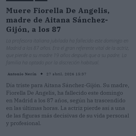
Muere Fiorella De Angelis,
madre de Aitana Sánchez-
Gijón, a los 87
La profesora italiana jubilada ha fallecido este domingo en
Madrid a los 87 años. Era el gran referente vital de la actriz,
que pierde a su madre 19 años después que a su padre. La
familia ha optado por la discreción habitual.
27 abril, 2026 15:37
Antonio Nerín
Día triste para Aitana Sánchez-Gijón. Su madre,
Fiorella De Angelis, ha fallecido este domingo
en Madrid a los 87 años, según ha trascendido
en las últimas horas. La actriz pierde así a una
de las figuras más decisivas de su vida personal
y profesional.