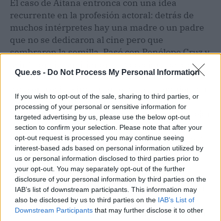
El caso de Aitana entronca con una idea
recurrente en la profesión actoral: detrás de
muchos intérpretes hay una madre o un padre
que no se dedicaron al cine pero que
sembraron la semilla. Pasó con Penélope Cruz y
la influencia familiar en su vocación, pasó con
Que.es -
Do Not Process My Personal Information
Antonio Banderas hablando de su madre en
cada entrevista importante, y pasó también con
If you wish to opt-out of the sale, sharing to third parties, or
Maribel Verdú.
La trayectoria de Aitana
processing of your personal or sensitive information for
Sánchez-Gijón
es de las que se entienden mejor
targeted advertising by us, please use the below opt-out
cuando se conoce el contexto familiar: una
section to confirm your selection. Please note that after your
madre italiana profesora, un padre presente, y
opt-out request is processed you may continue seeing
interest-based ads based on personal information utilized by
una niña que crecía entre dos idiomas y dos
us or personal information disclosed to third parties prior to
sensibilidades.
your opt-out. You may separately opt-out of the further
disclosure of your personal information by third parties on the
La pregunta inevitable es qué pasará ahora con
IAB’s list of downstream participants. This information may
sus próximos compromisos profesionales. La
also be disclosed by us to third parties on the
IAB’s List of
Downstream Participants
that may further disclose it to other
actriz tiene proyectos en marcha y festivales en
third parties.