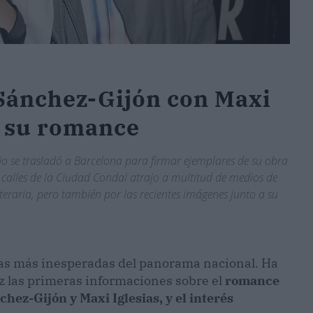
 Sánchez-Gijón con Maxi
" su romance
ño se trasladó a Barcelona para firmar ejemplares de su obra
s calles de la Ciudad Condal atrajo a multitud de medios de
eraria, pero también por las recientes imágenes junto a su
jas más inesperadas del panorama nacional. Ha
uz las primeras informaciones sobre el
romance
hez-Gijón y Maxi Iglesias, y el interés