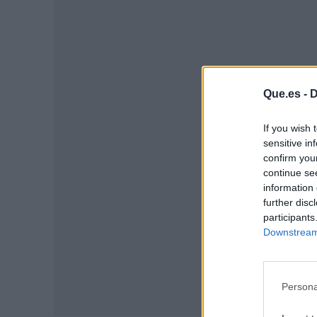
Que.es -
D
P
If you wish 
sensitive in
confirm you
continue se
information 
further disc
participants
Downstream 
Persona