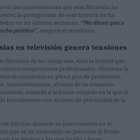
 en las consecuencias que esta filtración ha
arecer, la protagonista de esta historia no ha
ededor en las últimas semanas.
“Me dicen que a
hecho público”
, aseguró el tertuliano.
ias en televisión genera tensiones
 filtración de las imágenes, sino la actitud que
ecientes compromisos profesionales. Mientras la
pareja se encuentra en plena gira de promoción,
de, inevitablemente, el tema de su situación
constante, sumada a la forma relajada en la que él
do frontalmente con el muro de privacidad de la
ente fricción durante su intervención en el
an que se ha molestado un poco con la forma
a en los medios a los que ha ido a hacer