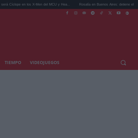
los X-Men del MCU y Hea...
Rosalía en Buenos Aires: detiene el tráfico y se s...
TIEMPO
VIDEOJUEGOS