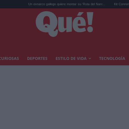
Un exnarco gallego quiere montar su 'Ruta del Narc...
Kit Connor será Cíclope en 
CURIOSAS
DEPORTES
ESTILO DE VIDA
TECNOLOGÍA