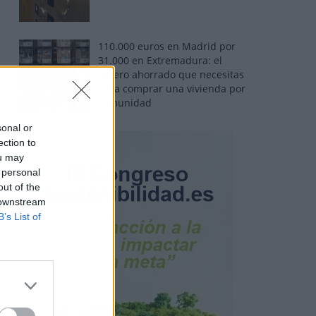
110.000 euros en Madrid por
31.000 en Extremadura: el
dinero ahorrado que necesitas
para comprar una vivienda por
comunidad
sonal or
ection to
ou may
 personal
out of the
 downstream
B’s List of