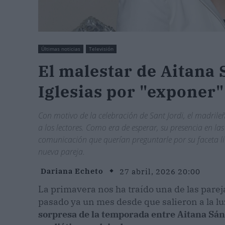
Últimas noticias
Televisión
El malestar de Aitana
Iglesias por "exponer
Con motivo de la celebración de Sant Jordi, el madrile
a los lectores. Como era de esperar, su presencia en la
comunicación que querían preguntarle por su faceta lit
nueva pareja.
Dariana Echeto
27 abril, 2026 20:00
La primavera nos ha traído una de las pare
pasado ya un mes desde que salieron a la l
sorpresa de la temporada entre Aitana Sánc