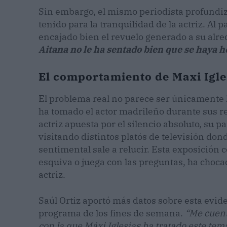
Sin embargo, el mismo periodista profundizó
tenido para la tranquilidad de la actriz. Al p
encajado bien el revuelo generado a su alr
Aitana no le ha sentado bien que se haya 
El comportamiento de Maxi Igles
El problema real no parece ser únicamente la
ha tomado el actor madrileño durante sus r
actriz apuesta por el silencio absoluto, su 
visitando distintos platós de televisión don
sentimental sale a relucir. Esta exposición 
esquiva o juega con las preguntas, ha choca
actriz.
Saúl Ortiz aportó más datos sobre esta evid
programa de los fines de semana.
“Me cuent
con la que Máxi Iglesias ha tratado este tem