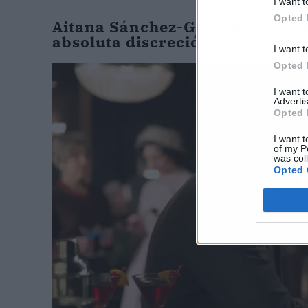
I want t
Opted 
Aitana Sánchez-Gijón prefiere 
absoluta discreción
I want t
Opted 
I want 
Advertis
Opted 
I want t
of my P
was col
Opted 