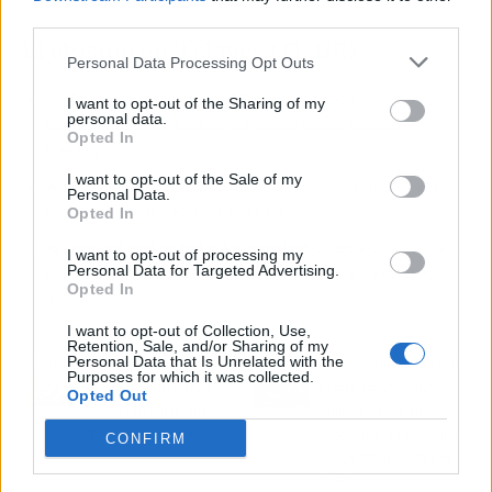
third parties.
El chisme en 3 claves (TL;DR)
Personal Data Processing Opt Outs
👀
¿De qué va exactamente?
Un invitado anónimo siguió
I want to opt-out of the Sharing of my
personal data.
cenando impasible durante un tiroteo en una cena en
Opted In
Washington.
I want to opt-out of the Sale of my
🔥
¿Por qué importa?
El vídeo lleva decenas de millones de
Personal Data.
views y ya es uno de los memes del año.
Opted In
📲
¿Por qué está en todos los móviles?
Conecta con la fantasía
I want to opt-out of processing my
Personal Data for Targeted Advertising.
colectiva de pasar de absolutamente todo, aunque caiga el
Opted In
mundo.
I want to opt-out of Collection, Use,
Retention, Sale, and/or Sharing of my
Personal Data that Is Unrelated with the
Artículo anterior
Artículo siguiente
Purposes for which it was collected.
El vídeo de JD Vance
El reto emocional de
Opted Out
evacuado antes que
Malena Alterio en
Trump enciende X
'Cochinas', la serie que
CONFIRM
rompe tabúes sobre el
cuerpo