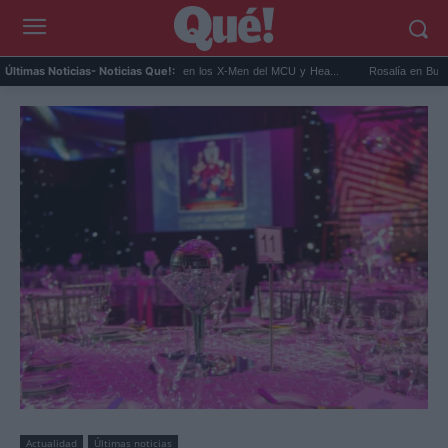
Kit Connor será Cíclope en los X-Men del MCU y Hea...
Rosalía en Buenos Aires: 
Últimas Noticias
- Noticias Que!:
Actualidad
Últimas noticias