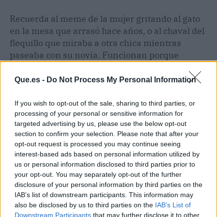
Recuerda al meme de la mujer gritando al gato
en la mesa que arrasó hace años, o al chaval del
flequillo que miraba a otra chica mientras
paseaba con su novia. Funcionan porque
cristalizan una emoción universal en una
imagen muy concreta. Aquí esa emoción es: 'no
Que.es -
Do Not Process My Personal Information
puedo más, dejadme acabar la cena'. Y resulta
que millones de personas se sienten
If you wish to opt-out of the sale, sharing to third parties, or
processing of your personal or sensitive information for
interpeladas. Tela.
targeted advertising by us, please use the below opt-out
section to confirm your selection. Please note that after your
Lo más probable es que en 48 horas alguien
opt-out request is processed you may continue seeing
identifique al hombre, suelte una entrevista al
interest-based ads based on personal information utilized by
New York Post o similar, y el meme entre en su
us or personal information disclosed to third parties prior to
your opt-out. You may separately opt-out of the further
segunda fase: la de la cara con nombre y
disclosure of your personal information by third parties on the
apellidos. Hasta entonces, sigue siendo el
IAB’s list of downstream participants. This information may
invitado misterioso que prefirió el postre antes
also be disclosed by us to third parties on the
IAB’s List of
que la supervivencia. Cosas que pasan en 2026.
Downstream Participants
that may further disclose it to other