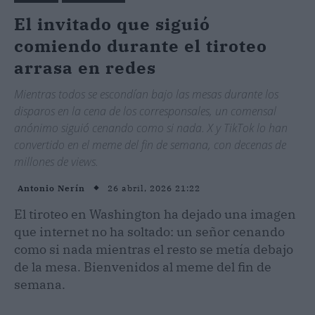
El invitado que siguió
comiendo durante el tiroteo
arrasa en redes
Mientras todos se escondían bajo las mesas durante los
disparos en la cena de los corresponsales, un comensal
anónimo siguió cenando como si nada. X y TikTok lo han
convertido en el meme del fin de semana, con decenas de
millones de views.
26 abril, 2026 21:22
Antonio Nerín
El tiroteo en Washington ha dejado una imagen
que internet no ha soltado: un señor cenando
como si nada mientras el resto se metía debajo
de la mesa. Bienvenidos al meme del fin de
semana.