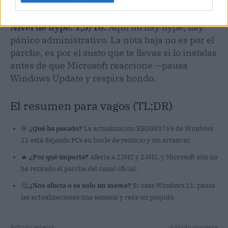
Hype-O-Meter
Nivel de hype: 1,5/10.
Aquí no hay hype, hay
pánico administrativo. La nota baja no es por el
parche, es por el susto que te llevas si lo instalas
antes de que Microsoft reaccione —pausa
Windows Update y respira hondo.
El resumen para vagos (TL;DR)
🎯
¿Qué ha pasado?
La actualización KB5083769 de Windows
11 está dejando PCs en bucle de reinicio y sin arrancar.
🔥
¿Por qué importa?
Afecta a 23H2 y 24H2, y Microsoft aún no
ha retirado el parche del canal oficial.
🤔
¿Nos afecta o es solo un meme?
Si usas Windows 11, pausa
las actualizaciones una semana y reza un poquito.
Artículo anterior
Artículo siguiente