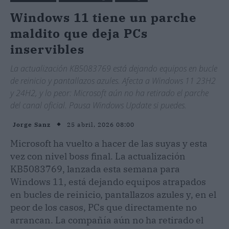
Windows 11 tiene un parche
maldito que deja PCs
inservibles
La actualización KB5083769 está dejando equipos en bucle
de reinicio y pantallazos azules. Afecta a Windows 11 23H2
y 24H2, y lo peor: Microsoft aún no ha retirado el parche
del canal oficial. Pausa Windows Update si puedes.
25 abril, 2026 08:00
Jorge Sanz
Microsoft ha vuelto a hacer de las suyas y esta
vez con nivel boss final. La actualización
KB5083769, lanzada esta semana para
Windows 11, está dejando equipos atrapados
en bucles de reinicio, pantallazos azules y, en el
peor de los casos, PCs que directamente no
arrancan. La compañía aún no ha retirado el