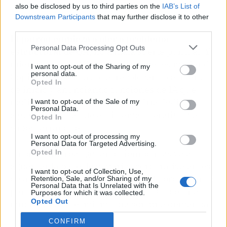
also be disclosed by us to third parties on the
IAB’s List of
Downstream Participants
that may further disclose it to other
third parties.
El patrón empieza a oler a problema
Personal Data Processing Opt Outs
estructural de QA
, no a mala suerte puntual. Y
mientras tanto, Microsoft lleva meses metiendo
I want to opt-out of the Sharing of my
personal data.
Copilot hasta en la sopa, recolocando el menú
Opted In
de inicio y anunciando funciones de IA que
nadie pidió. A lo mejor convendría dedicar
I want to opt-out of the Sale of my
Personal Data.
algún recurso a que el sistema operativo, ya
Opted In
sabes, arranque.
I want to opt-out of processing my
Personal Data for Targeted Advertising.
La pregunta real: ¿cuánto tiempo más va a
Opted In
aguantar la base de usuarios corporativa antes
I want to opt-out of Collection, Use,
de apretar de verdad a Redmond? Porque un PC
Retention, Sale, and/or Sharing of my
Personal Data that Is Unrelated with the
personal roto es un disgusto. Mil PCs de una
Purposes for which it was collected.
Opted Out
empresa rotos el mismo día son una demanda.
CONFIRM