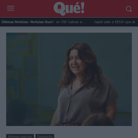
iminó 140.000 cabras con 700 'cabras e...
Japón pide a EEUU que deje de usar a M
Últimas Noticias
- Noticias Que!:
Últimas noticias
Televisión