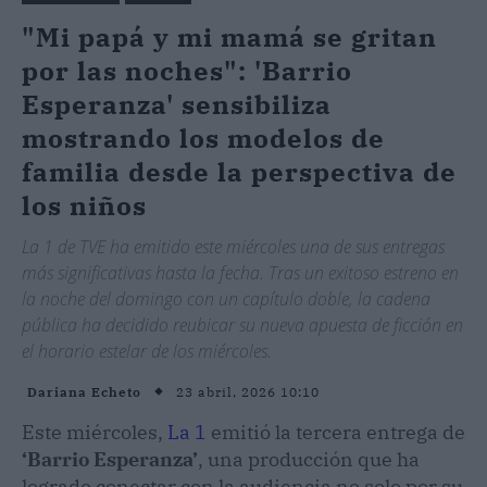
"Mi papá y mi mamá se gritan
por las noches": 'Barrio
Esperanza' sensibiliza
mostrando los modelos de
familia desde la perspectiva de
los niños
La 1 de TVE ha emitido este miércoles una de sus entregas
más significativas hasta la fecha. Tras un exitoso estreno en
la noche del domingo con un capítulo doble, la cadena
pública ha decidido reubicar su nueva apuesta de ficción en
el horario estelar de los miércoles.
23 abril, 2026 10:10
Dariana Echeto
Este miércoles,
La 1
emitió la tercera entrega de
‘Barrio Esperanza’
, una producción que ha
logrado conectar con la audiencia no solo por su