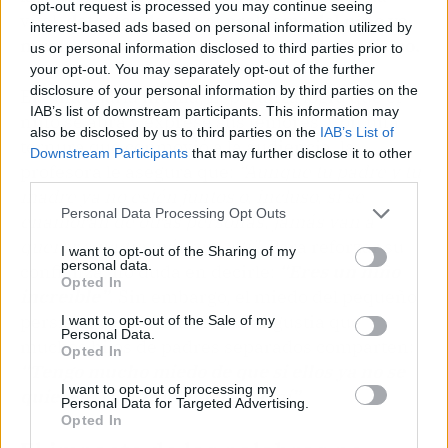
opt-out request is processed you may continue seeing
vital,
detectando que el problema del niño va
interest-based ads based on personal information utilized by
mucho más allá de un simple accidente físico.
us or personal information disclosed to third parties prior to
your opt-out. You may separately opt-out of the further
disclosure of your personal information by third parties on the
En una charla íntima, Esperanza logra que el
IAB’s list of downstream participants. This information may
niño se abra y exprese sus temores. Con una
also be disclosed by us to third parties on the
IAB’s List of
ternura que conmovió a la audiencia, la
Downstream Participants
that may further disclose it to other
profesora le asegura que:
“Aunque tu padre y tu
third parties.
madre ya no estén juntos o, incluso, si se
Personal Data Processing Opt Outs
enamoran de otras personas, jamás van a
querer a nadie más que a ti”
. Para reforzar su
I want to opt-out of the Sharing of my
personal data.
confianza, no duda en decirle:
“Eres un niño
Opted In
increíble”
. Sin embargo, el miedo del pequeño
persiste, verbalizando una angustia que
I want to opt-out of the Sale of my
Personal Data.
muchos hijos de padres separados comparten:
Opted In
“Tengo mucho miedo de que si ellos ya no se
I want to opt-out of processing my
quieren, ya no me quieran a mí”.
Personal Data for Targeted Advertising.
Opted In