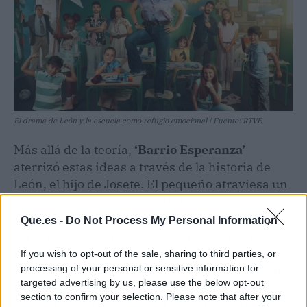
El drama de León y la escuela como refugio emocional | Fuente: RTVE
Más allá de la teoría,
‘Barrio Esperanza’
aterrizó estas ideas a través de la historia de
León, el hijo de Josete. El pequeño atraviesa un
momento de gran inestabilidad emocional
debido a la ruptura de sus progenitores. La
Que.es -
Do Not Process My Personal Information
serie muestra cómo este conflicto se manifiesta
en el colegio mediante episodios de enuresis y
If you wish to opt-out of the sale, sharing to third parties, or
ansiedad, que lamentablemente le convierten
processing of your personal or sensitive information for
targeted advertising by us, please use the below opt-out
en blanco de burlas. Es aquí donde la figura de
section to confirm your selection. Please note that after your
la maestra Esperanza cobra una relevancia