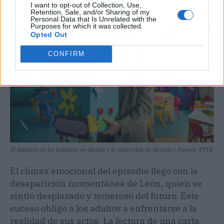
El impacto de las palabras no
I want to opt-out of Collection, Use,
dichas y la redención de Ricardo
Retention, Sale, and/or Sharing of my
Personal Data that Is Unrelated with the
Purposes for which it was collected.
Opted Out
CONFIRM
El impacto de las palabras no dichas y la redención de Ricardo | Fuente: RTVE
El clímax emocional del episodio llegó con la
desaparición momentánea de León, quien se
sintió desplazado y temeroso del futuro. Este
suceso obligó a los adultos a enfrentarse a la
realidad de sus actos. La lectura de una carta