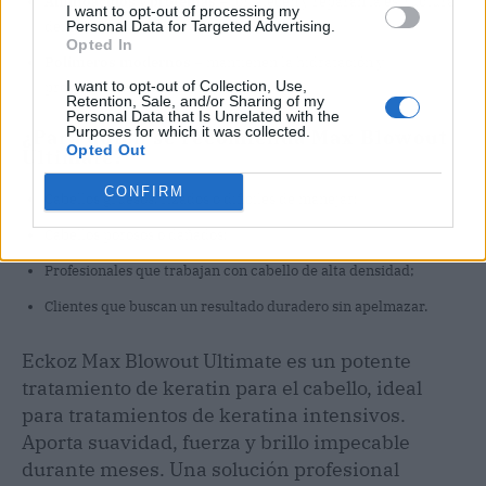
Aminoácidos y proteínas
– fortalecen y reparan la estructura
I want to opt-out of processing my
Personal Data for Targeted Advertising.
del cabello;
Opted In
Polímeros modernos
– mantienen la hidratación y
I want to opt-out of Collection, Use,
proporcionan un brillo natural.
Retention, Sale, and/or Sharing of my
Personal Data that Is Unrelated with the
Purposes for which it was collected.
¿Para quién se recomienda Max Blowout
Opted Out
Ultimate?
CONFIRM
Cabellos gruesos, rizados o difíciles de manejar;
Cabellos porosos o dañados;
Profesionales que trabajan con cabello de alta densidad;
Clientes que buscan un resultado duradero sin apelmazar.
Eckoz Max Blowout Ultimate es un potente
tratamiento de keratin para el cabello, ideal
para tratamientos de keratina intensivos.
Aporta suavidad, fuerza y brillo impecable
durante meses. Una solución profesional