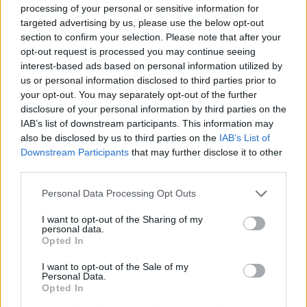
processing of your personal or sensitive information for
targeted advertising by us, please use the below opt-out
Alisado extremo incluso en cabellos muy rebeldes;
section to confirm your selection. Please note that after your
opt-out request is processed you may continue seeing
Reparación profunda de la estructura capilar;
interest-based ads based on personal information utilized by
Apto para cabellos naturales y teñidos;
us or personal information disclosed to third parties prior to
your opt-out. You may separately opt-out of the further
Resultado de larga duración (hasta 6 meses);
disclosure of your personal information by third parties on the
Bajo
consumo
- hasta 13 aplicaciones por frasco;
IAB’s list of downstream participants. This information may
also be disclosed by us to third parties on the
IAB’s List of
Seguro y cómodo de usar en salón.
Downstream Participants
that may further disclose it to other
third parties.
Componentes principales de la
Personal Data Processing Opt Outs
fórmula:
I want to opt-out of the Sharing of my
personal data.
Aceites de macadamia, argán, oliva y nuez de Brasil
– nutren,
Opted In
suavizan y aportan brillo;
I want to opt-out of the Sale of my
Aceites de sésamo, girasol y maíz
– crean una barrera
Personal Data.
protectora contra el calor y los rayos UV;
Opted In