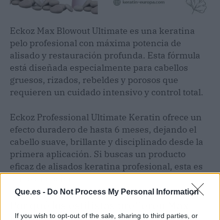
Eckoz Max Blowout Ultimate es una keratina
pelo profesional con máxima potencia de
alisado y restauración profunda. Esta fórmula
está diseñada especialmente para cabellos
gruesos, rizados, rebeldes y porosos que
requieren un cuidado intensivo y control total.
Eckoz Professional Ultimate Keratin ofrece un
efecto duradero de hasta 6 meses, dejando el
cabello suave, brillante y disciplinado desde la
primera aplicación. Si buscas un producto
eficaz de alisados keratina profesional, esta es
la mejor opción.
Que.es -
Do Not Process My Personal Information
Por qué los estilistas prefieren Max
If you wish to opt-out of the sale, sharing to third parties, or
Blowout Ultimate: