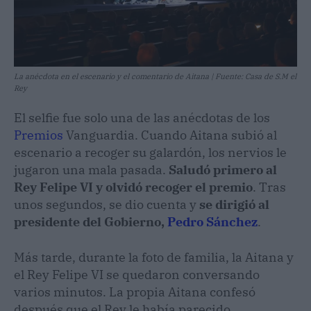
La anécdota en el escenario y el comentario de Aitana | Fuente: Casa de S.M el
Rey
El selfie fue solo una de las anécdotas de los
Premios
Vanguardia. Cuando Aitana subió al
escenario a recoger su galardón, los nervios le
jugaron una mala pasada.
Saludó primero al
Rey Felipe VI y olvidó recoger el premio
. Tras
unos segundos, se dio cuenta y
se dirigió al
presidente del Gobierno,
Pedro Sánchez
.
Más tarde, durante la foto de familia, la Aitana y
el Rey Felipe VI se quedaron conversando
varios minutos. La propia Aitana confesó
después que el Rey le había parecido