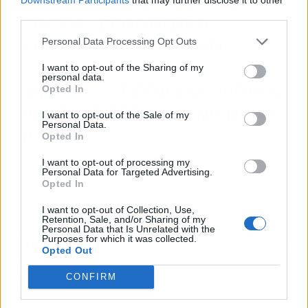
Y PERSONAS EN EL ÁMBITO
third parties.
SOCIAL, ECONÓMICO,
POLÍTICO O CULTURAL.
Personal Data Processing Opt Outs
I want to opt-out of the Sharing of my
personal data.
➡️
HTTPS://T.CO/6VVCSSOUSV
Opted In
PIC.TWITTER.COM/NO1DL42
I want to opt-out of the Sale of my
Personal Data.
BAK
Opted In
I want to opt-out of processing my
Personal Data for Targeted Advertising.
— Casa de S.M. el Rey (@CasaReal)
Opted In
September 29, 2025
I want to opt-out of Collection, Use,
Retention, Sale, and/or Sharing of my
Aitana no es la primera concursante de “OT
Personal Data that Is Unrelated with the
Purposes for which it was collected.
2017” en coincidir con la Familia Real. Durante
Opted Out
la emisión de esa edición, se supo que la
Princesa Leonor y la Infanta Sofía eran
CONFIRM
seguidoras del programa. Amaia Romero,