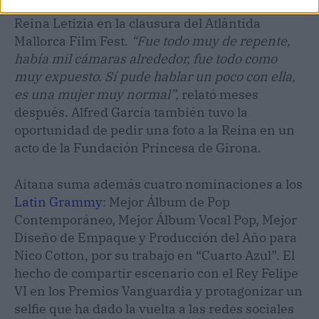
ganadora de “OT 2017”, se fotografió con la
Reina Letizia en la clausura del Atlàntida
Mallorca Film Fest.
“Fue todo muy de repente,
había mil cámaras alrededor, fue todo como
muy expuesto. Sí pude hablar un poco con ella,
es una mujer muy normal”,
relató meses
después. Alfred García también tuvo la
oportunidad de pedir una foto a la Reina en un
acto de la Fundación Princesa de Girona.
Aitana suma además cuatro nominaciones a los
Latin Grammy
: Mejor Álbum de Pop
Contemporáneo, Mejor Álbum Vocal Pop, Mejor
Diseño de Empaque y Producción del Año para
Nico Cotton, por su trabajo en “Cuarto Azul”. El
hecho de compartir escenario con el Rey Felipe
VI en los Premios Vanguardia y protagonizar un
selfie que ha dado la vuelta a las redes sociales