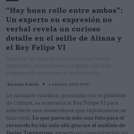
“Hay buen rollo entre ambos”:
Un experto en expresión no
verbal revela un curioso
detalle en el selfie de Aitana y
el Rey Felipe VI
Aitana y el Rey Felipe VI coincidieron en los Premios
Vanguardia y dicho encuentro ha dejado una de las
imágenes más comentadas de los últimos días.
1 octubre, 2025 09:37
Dariana Echeto
La cantante catalana, premiada con el galardón
de Cultura, se acercaría al Rey Felipe VI para
solicitarle una instantánea que rápidamente se
hizo viral.
Lo que parecía solo una foto para el
recuerdo ha ido más allá gracias al análisis de
Javier Torregrosa
, experto en comunicación no