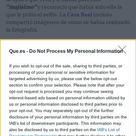
“majísimo”
y reconoció que había sido ella la
que le pidió el selfie. La
Casa Real
incluso
compartió imágenes de cómo se había realizado
la fotografía.
ENTREGA POR PARTE DEL
Que.es -
Do Not Process My Personal Information
REY DE LA TERCERA
EDICIÓN DE LOS “PREMIOS
If you wish to opt-out of the sale, sharing to third parties, or
processing of your personal or sensitive information for
VANGUARDIA”, CON LOS QUE
targeted advertising by us, please use the below opt-out
@LAVANGUARDIA
section to confirm your selection. Please note that after your
opt-out request is processed you may continue seeing
RECONOCEN LA LABOR Y LA
interest-based ads based on personal information utilized by
TRAYECTORIA DE
us or personal information disclosed to third parties prior to
your opt-out. You may separately opt-out of the further
ENTIDADES,
disclosure of your personal information by third parties on the
IAB’s list of downstream participants. This information may
INSTITUCIONES, EMPRESAS
also be disclosed by us to third parties on the
IAB’s List of
Downstream Participants
that may further disclose it to other