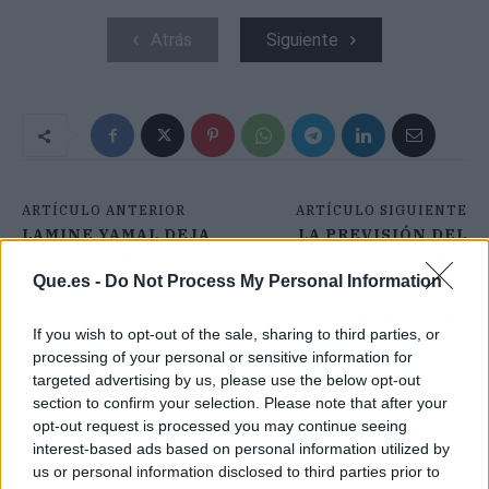
Atrás
Siguiente
ARTÍCULO ANTERIOR
ARTÍCULO SIGUIENTE
LAMINE YAMAL DEJA
LA PREVISIÓN DEL
UN MENSAJE COLOSAL
TIEMPO DE LA AEMET
SOBRE EL BALÓN DE
ADELANTA UN CAMBIO
Que.es -
Do Not Process My Personal Information
ORO
EN LAS
TEMPERATURAS
If you wish to opt-out of the sale, sharing to third parties, or
processing of your personal or sensitive information for
targeted advertising by us, please use the below opt-out
section to confirm your selection. Please note that after your
opt-out request is processed you may continue seeing
interest-based ads based on personal information utilized by
us or personal information disclosed to third parties prior to