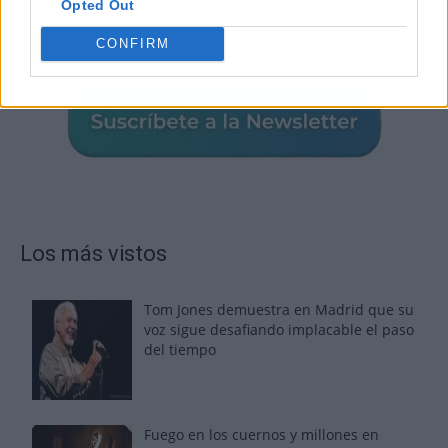
Opted Out
CONFIRM
Los más vistos
Tom Jones demuestra en Madrid que su
voz sigue desafiando implacable el paso
del tiempo
Fuego en los cuernos y millones en