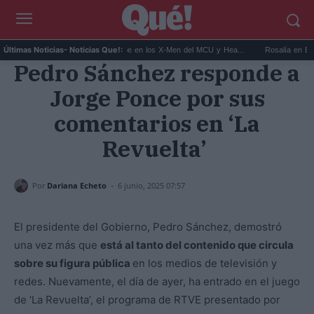
..
Kit Connor será Cíclope en los X-Men del MCU y Hea...
Rosalía en Buenos Ai
Últimas Noticias
- Noticias Que!:
Pedro Sánchez responde a
Jorge Ponce por sus
comentarios en ‘La
Revuelta’
-
Por
Dariana Echeto
6 junio, 2025 07:57
El presidente del Gobierno, Pedro Sánchez, demostró
una vez más que
está al tanto del contenido que circula
sobre su figura pública
en los medios de televisión y
redes. Nuevamente, el día de ayer, ha entrado en el juego
de ‘La Revuelta’, el programa de RTVE presentado por