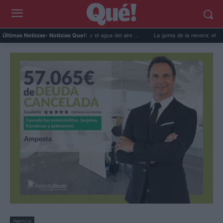
usos prácticos para reutilizar el agua del aire ...
La goma de la nevera: el truco del p
Últimas Noticias
- Noticias Que!:
Agencia