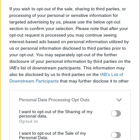
buena fe.
If you wish to opt-out of the sale, sharing to third parties, or
processing of your personal or sensitive information for
El despacho, junto al mecanismo de segunda
targeted advertising by us, please use the below opt-out
oportunidad, también está especializado en la
section to confirm your selection. Please note that after your
opt-out request is processed you may continue seeing
defensa de los derechos de los consumidores.
interest-based ads based on personal information utilized by
Hay que reseñar que, por esta razón, analiza los
us or personal information disclosed to third parties prior to
contratos firmados con bancos y entidades
your opt-out. You may separately opt-out of the further
financieras. El objetivo es comprobar la
disclosure of your personal information by third parties on the
existencia de posibles cláusulas abusivas para
IAB’s list of downstream participants. This information may
also be disclosed by us to third parties on the
IAB’s List of
la cancelación de tarjetas de crédito, tarjetas
Downstream Participants
that may further disclose it to other
revolving, minicréditos, préstamos e hipotecas
third parties.
con Cofidis, Moneyman, WiZink, Carrefour,
Vivus, Banco Santander, CaixaBank, BBVA,
Personal Data Processing Opt Outs
Banco Sabadell, myKredit, Kviku, etc.
I want to opt-out of the Sharing of my
personal data.
Opted In
I want to opt-out of the Sale of my
Artículo anterior
Artículo siguiente
Personal Data.