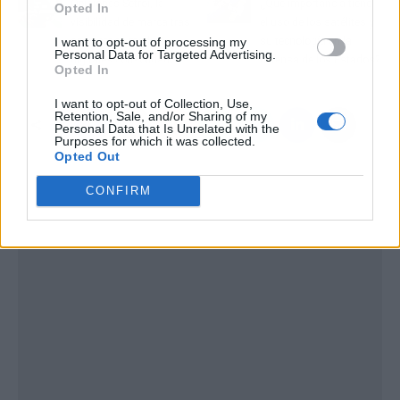
Opiniones Setroi, la
¿Qué importancia tiene
Opted In
visibilidad de marca tras
el uso de los satélites y
I want to opt-out of processing my
aparecer en medios
su tecnología en la
Personal Data for Targeted Advertising.
digitales consolidados
defensa de los Estados?
Opted In
I want to opt-out of Collection, Use,
Retention, Sale, and/or Sharing of my
Personal Data that Is Unrelated with the
Purposes for which it was collected.
Opted Out
CONFIRM