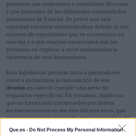
personas que responden a casuísticas diversas
y que proceden de las diferentes comunidades
autónomas de España. Se prevé que esta
cantidad continúe aumentándose debido al alto
número de expedientes que se encuentran en
marcha y a que muchos exonerados son los
primeros en explicar a otros endeudados la
existencia de esta herramienta.
Esta legislación permite tanto a particulares
como a autónomos la cancelación de sus
deudas
en caso de cumplir una serie de
requisitos específicos. En resumen, basta con
que no hayan sido condenados por delitos
socioeconómicos en los diez últimos años, que
se encuentren en un estado actual o próximo de
insolvencia y que aporten toda la
Que.es -
Do Not Process My Personal Information
documentación requerida para acreditar su