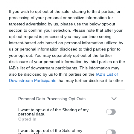
estratégicos de defensa, así como la propia
formación de los ciudadanos en ciberseguridad
If you wish to opt-out of the sale, sharing to third parties, or
se hace de vital importancia en la continuidad
processing of your personal or sensitive information for
de la protección y seguridad de los Estados
targeted advertising by us, please use the below opt-out
poniendo especial hincapié en el avance de la
section to confirm your selection. Please note that after your
opt-out request is processed you may continue seeing
carrera tecnológica y, con más énfasis, en la
interest-based ads based on personal information utilized by
necesidad de contribuir a las mejoras
us or personal information disclosed to third parties prior to
tecnológicas de los satélites que trabajan en la
your opt-out. You may separately opt-out of the further
protección de todos.
disclosure of your personal information by third parties on the
IAB’s list of downstream participants. This information may
also be disclosed by us to third parties on the
IAB’s List of
Downstream Participants
that may further disclose it to other
third parties.
Personal Data Processing Opt Outs
I want to opt-out of the Sharing of my
personal data.
Opted In
I want to opt-out of the Sale of my