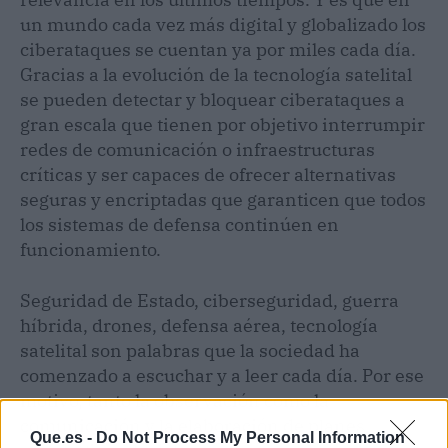
un mundo cada vez más digital y globalizado los
ciberataques se cuentan ya por miles cada día.
Gracias a la evolución de la tecnología satelital
se pueden detectar y bloquear ciberataques a
gran escala que tienen por objetivo interrumpir
redes de comunicación o infraestructuras
críticas y ser capaces de ofrecer alternativas
seguras y encriptadas que garanticen que todos
los sistemas de defensa continúen en
funcionamiento.
Seguridad de Estado, ciberseguridad, guerra
híbrida, drones, defensa aérea, tecnología
satelital son palabras que la sociedad ha
comenzado a escuchar y a leer cada día. Por ese
motivo, tanto la observación como la
comunicación y la elaboración de planes
Que.es -
Do Not Process My Personal Information