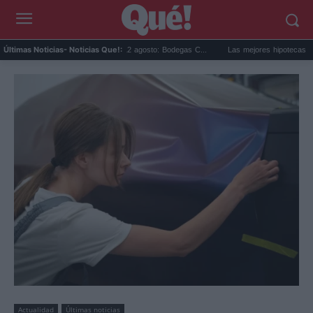
e solar en Cariñena del 12 agosto: Bodegas C...
Las mejores hipotecas de agosto: e
Últimas Noticias
- Noticias Que!:
Actualidad
Últimas noticias