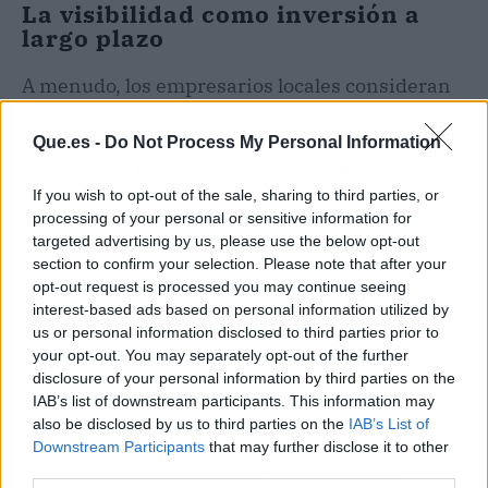
La visibilidad como inversión a
largo plazo
A menudo, los empresarios locales consideran
la rotulación como un gasto secundario, cuando
en realidad se trata de una
inversión
Que.es -
Do Not Process My Personal Information
estratégica.
Un rótulo duradero y atractivo es
capaz de generar retorno de inversión
If you wish to opt-out of the sale, sharing to third parties, or
processing of your personal or sensitive information for
constante, ya que funciona como publicidad
targeted advertising by us, please use the below opt-out
activa las 24 horas del día
. A diferencia de
section to confirm your selection. Please note that after your
otros medios, la rotulación no depende de
opt-out request is processed you may continue seeing
campañas temporales, sino que se convierte en
interest-based ads based on personal information utilized by
un elemento fijo y siempre visible.
us or personal information disclosed to third parties prior to
your opt-out. You may separately opt-out of the further
disclosure of your personal information by third parties on the
La experiencia demuestra que los negocios que
IAB’s list of downstream participants. This information may
cuidan su imagen exterior incrementan su
also be disclosed by us to third parties on the
IAB’s List of
capacidad para atraer nuevos clientes,
Downstream Participants
that may further disclose it to other
consolidar su reputación y adaptarse a la
third parties.