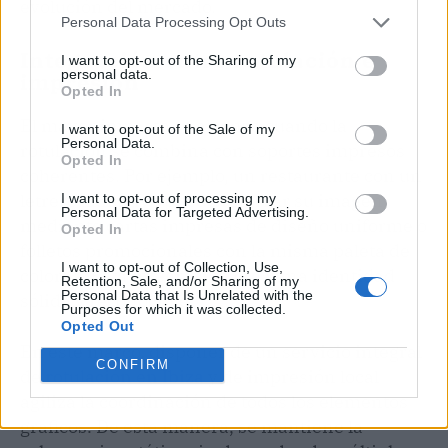
evolución del mercado.
Personal Data Processing Opt Outs
Integración entre rotulación e
I want to opt-out of the Sharing of my
personal data.
impresión
Opted In
El mayor impacto se alcanza cuando la
I want to opt-out of the Sale of my
Personal Data.
rotulación se combina con soportes impresos
Opted In
coherentes. Por ejemplo, un restaurante con un
letrero llamativo puede reforzar su imagen
I want to opt-out of processing my
Personal Data for Targeted Advertising.
mediante cartas impresas de diseño uniforme o
Opted In
folletos promocionales con la misma paleta de
I want to opt-out of Collection, Use,
colores. Esta integración crea una identidad
Retention, Sale, and/or Sharing of my
Personal Data that Is Unrelated with the
sólida y reconocible.
Purposes for which it was collected.
Opted Out
En este marco, disponer de un servicio integral
CONFIRM
de
rotulación en Ibiza
y de impresión local
agiliza la coordinación de todos los elementos
gráficos. De esta manera, se mantiene la