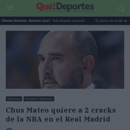
Taylor Swift y Trump: la artista bloquea al presid...
El precio del aceite de oliva cae
Últimas Noticias
- Noticias Que!:
Deportes
Portada 3 Deportes
Chus Mateo quiere a 2 cracks
de la NBA en el Real Madrid