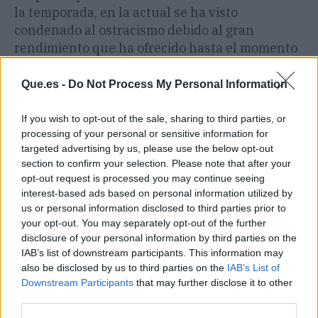
la temporada, en la actual se ha visto
condenado al ostracismo debido al gran
rendimiento que ha ofrecido hasta el momento
Tre Mann. Es esa falta de protagonismo del
jugador balcánico en Estados Unidos uno de los
Que.es -
Do Not Process My Personal Information
motivos que
impulsarían su regreso a
Europa
ahora
, con los de Chus Mateo como
If you wish to opt-out of the sale, sharing to third parties, or
processing of your personal or sensitive information for
máximos interesados.
targeted advertising by us, please use the below opt-out
section to confirm your selection. Please note that after your
opt-out request is processed you may continue seeing
Artículo anterior
Artículo siguiente
interest-based ads based on personal information utilized by
Huijsen habla de su
Carlos Sainz recibe
us or personal information disclosed to third parties prior to
fichaje por el Real Madrid
castigo brutal de
your opt-out. You may separately opt-out of the further
y airea su cláusula
Williams: se queda fuera
disclosure of your personal information by third parties on the
IAB’s list of downstream participants. This information may
also be disclosed by us to third parties on the
IAB’s List of
Downstream Participants
that may further disclose it to other
third parties.