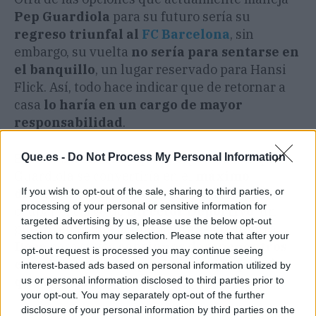
Pep Guardiola
para su futuro sería su
regreso triunfal al
FC Barcelona
, sin
embargo, su vuelta
no sería para sentarse en
el banquillo
, un lugar reservado para Hansi
Flick. Así, todo hace indicar que de retornar a
casa
lo haría en un cargo de mayor
responsabilidad
.
En este sentido, hay quien especula con que
Que.es -
Do Not Process My Personal Information
Guardiola se convertiría en el
máximo
If you wish to opt-out of the sale, sharing to third parties, or
dirigente de La Masía
pero también podría
processing of your personal or sensitive information for
ocupar el cargo de
Director Deportivo
, un
targeted advertising by us, please use the below opt-out
puesto en el que actualmente se encuentra
section to confirm your selection. Please note that after your
Deco
pero cuyos
continuos desencuentros
opt-out request is processed you may continue seeing
con el entrenador por los fichajes podría
interest-based ads based on personal information utilized by
quedar libre.
us or personal information disclosed to third parties prior to
your opt-out. You may separately opt-out of the further
disclosure of your personal information by third parties on the