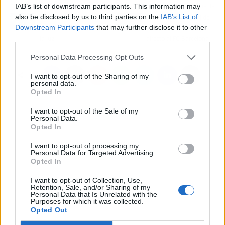
IAB’s list of downstream participants. This information may
Artículo anterior
Artículo siguiente
also be disclosed by us to third parties on the
IAB’s List of
La falsa humildad de
Rajada descomunal de
Downstream Participants
that may further disclose it to other
Luis de la Fuente sale a
Vitor Roque: mensaje
third parties.
la luz
directo al FC Barcelona
Personal Data Processing Opt Outs
I want to opt-out of the Sharing of my
personal data.
Opted In
I want to opt-out of the Sale of my
Personal Data.
Opted In
I want to opt-out of processing my
Personal Data for Targeted Advertising.
Opted In
I want to opt-out of Collection, Use,
Retention, Sale, and/or Sharing of my
Personal Data that Is Unrelated with the
Purposes for which it was collected.
Opted Out