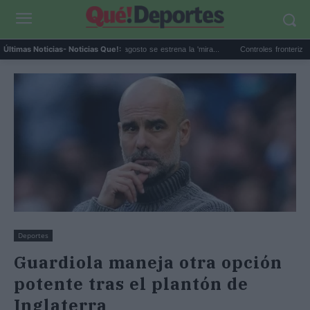
GTA 6 Netflix: el 27 de agosto se estrena la 'mira...
Controles fronterizos Italia
Últimas Noticias
- Noticias Que!:
Deportes
Guardiola maneja otra opción
potente tras el plantón de
Inglaterra