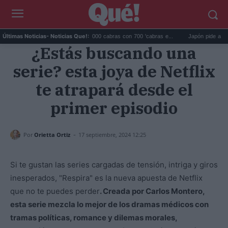
...
Galápagos eliminó 140.000 cabras con 700 'cabras e...
Japón pide a EEUU q
Últimas Noticias
- Noticias Que!:
¿Estás buscando una
serie? esta joya de Netflix
te atrapará desde el
primer episodio
-
Por
Orietta Ortiz
17 septiembre, 2024 12:25
Si te gustan las series cargadas de tensión, intriga y giros
inesperados, "Respira" es la nueva apuesta de Netflix
que no te puedes perder
. Creada por Carlos Montero,
esta serie mezcla lo mejor de los dramas médicos con
tramas políticas, romance y dilemas morales,