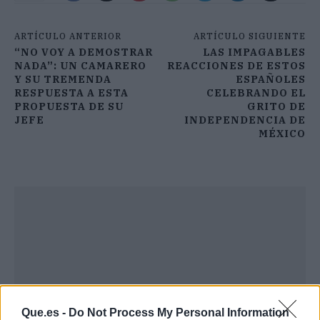
ARTÍCULO ANTERIOR
ARTÍCULO SIGUIENTE
“NO VOY A DEMOSTRAR
LAS IMPAGABLES
NADA”: UN CAMARERO
REACCIONES DE ESTOS
Y SU TREMENDA
ESPAÑOLES
RESPUESTA A ESTA
CELEBRANDO EL
PROPUESTA DE SU
GRITO DE
JEFE
INDEPENDENCIA DE
MÉXICO
Que.es -
Do Not Process My Personal Information