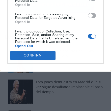
Personal Data.
Opted In
I want to opt-out of processing my
Personal Data for Targeted Advertising.
Opted In
I want to opt-out of Collection, Use,
Retention, Sale, and/or Sharing of my
Los más vistos
Personal Data that Is Unrelated with the
Purposes for which it was collected.
Opted Out
Los 7 mejores discos de Bad Bunny,
CONFIRM
ordenados de mejor a peor
Tom Jones demuestra en Madrid que su
voz sigue desafiando implacable el paso
del tiempo