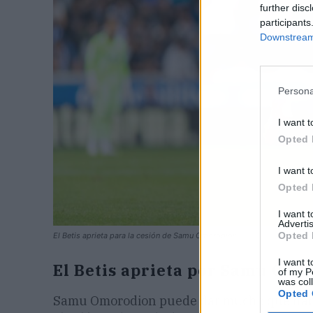
further disc
participants
Downstream 
Persona
I want t
Opted 
I want t
Opted 
I want 
Advertis
Opted 
El Betis aprieta para la cesión de Samu Omorodion
I want t
El Betis aprieta por Samu Omo
of my P
was col
Opted 
Samu Omorodion puede dar mucho que habla