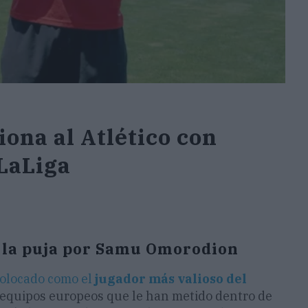
na al Atlético con
LaLiga
a la puja por Samu Omorodion
colocado como el
jugador más valioso del
 equipos europeos que le han metido dentro de