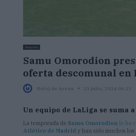
Deportes
Samu Omorodion presio
oferta descomunal en 
Reloj de Arena
23 julio, 2024 06:21
Un equipo de LaLiga se suma 
La temporada de
Samu Omorodion
le ha 
Atlético de Madrid
y han sido muchos los