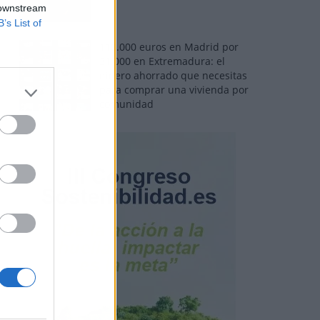
 downstream
B’s List of
110.000 euros en Madrid por
31.000 en Extremadura: el
dinero ahorrado que necesitas
para comprar una vivienda por
comunidad