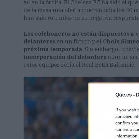
su en la órbita. El Chelsea FC ha sido el qu
de la mesa una oferta que rondaba los 40 mi
han sido rotundos en su negativa respuesta
Los colchoneros no están dispuestos a 
delanteros
en un futuro y
el Cholo Simeo
próxima temporada
. Sin embargo, todav
incorporación del delantero
aunque sea 
estos equipos sería el Real Betis Balompié.
Que.es -
D
If you wish 
sensitive in
confirm you
continue se
information 