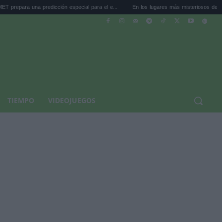
predicción especial para el e...
En los lugares más misteriosos del planeta: Stoneh.
TIEMPO
VIDEOJUEGOS