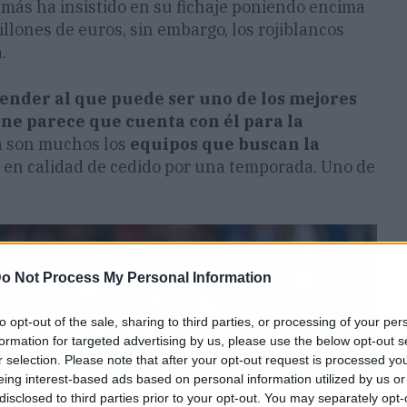
e más ha insistido en su fichaje poniendo encima
llones de euros, sin embargo, los rojiblancos
.
vender al que puede ser uno de los mejores
ne parece que cuenta con él para la
ía son muchos los
equipos que buscan la
en calidad de cedido por una temporada. Uno de
o Not Process My Personal Information
to opt-out of the sale, sharing to third parties, or processing of your per
formation for targeted advertising by us, please use the below opt-out s
r selection. Please note that after your opt-out request is processed y
eing interest-based ads based on personal information utilized by us or
disclosed to third parties prior to your opt-out. You may separately opt-