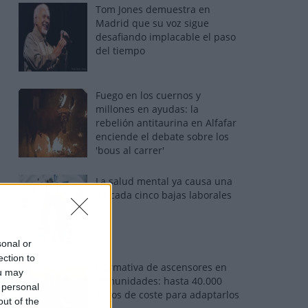
Tom Jones demuestra en
Madrid que su voz sigue
desafiando implacable el paso
del tiempo
Fuego en los cuernos y
millones en ayudas: la
rebelión antitaurina en Alfafar
enciende el debate sobre los
'bous al carrer'
La salud mental ya causa una
de cada cinco bajas laborales
sonal or
ection to
Normativa de ascensores en
ou may
comunidades: hasta 40.000
 personal
euros de coste para adaptarlos
out of the