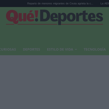
Reparto de menores migrantes de Ceuta agrieta la c...
La AEMET prepara una 
CURIOSAS
DEPORTES
ESTILO DE VIDA
TECNOLOGÍA