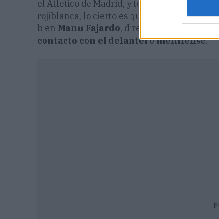
el Atlético de Madrid, y todo apunta a que 
rojiblanca, lo cierto es que en el fútbol tod
bien
Manu Fajardo
, director deportivo del
contacto con el delantero melillense
.
P