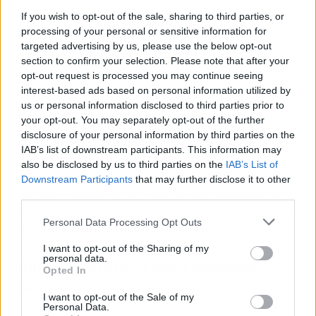
If you wish to opt-out of the sale, sharing to third parties, or
processing of your personal or sensitive information for
targeted advertising by us, please use the below opt-out
section to confirm your selection. Please note that after your
opt-out request is processed you may continue seeing
interest-based ads based on personal information utilized by
us or personal information disclosed to third parties prior to
Por último,
es interesante que estos
your opt-out. You may separately opt-out of the further
disclosure of your personal information by third parties on the
especialistas diseñadores también se
IAB’s list of downstream participants. This information may
encarguen de la instalación y montaje.
De este
also be disclosed by us to third parties on the
IAB’s List of
modo, los propietarios de los negocios tendrán
Downstream Participants
that may further disclose it to other
un único interlocutor que ha comprendido la
third parties.
naturaleza del proyecto y sabrá adaptar todo el
Personal Data Processing Opt Outs
plan de trabajo a las necesidades del cliente.
I want to opt-out of the Sharing of my
personal data.
Materiales únicos para espacios
Opted In
únicos
I want to opt-out of the Sale of my
Personal Data.